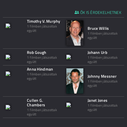
ŐK IS ÉRDEKELHETNEK
Timothy V. Murphy
1 filmben játszottak
Bruce Willis
együtt
1 filmben játszottak
együtt
Rob Gough
Johann Urb
1 filmben játszottak
1 filmben játszottak
együtt
együtt
Anna Hindman
1 filmben játszottak
Johnny Messner
együtt
1 filmben játszottak
együtt
Cullen G.
Janet Jones
Chambers
1 filmben játszottak
együtt
1 filmben játszottak
együtt