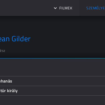
FILMEK
SZEMÉLYE
ean Gilder
nész
uhanás
túr király