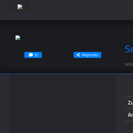
S
0
Megosztás
szí
Z
Ar