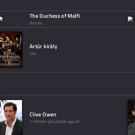
The Duchess of Malfi
Bosola
Artúr király
Jols
Clive Owen
1 filmben játszottak együtt