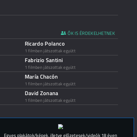
ŐK IS ÉRDEKELHETNEK
Ricardo Polanco
1 filmben játszottak együtt
Fabrizio Santini
1 filmben játszottak együtt
María Chacón
1 filmben játszottak együtt
David Zonana
1 filmben játszottak együtt
 (
0
)
Egyes plakátok/képek, illetve előzetesek/videók 18 éven