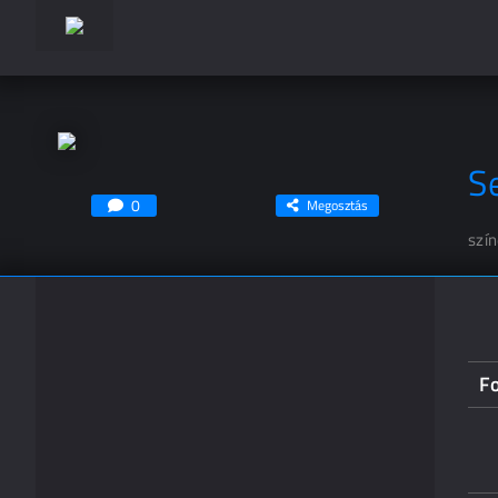
S
0
Megosztás
szí
F