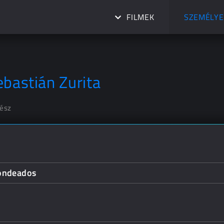
FILMEK
SZEMÉLYE
ebastián Zurita
nész
ondeados