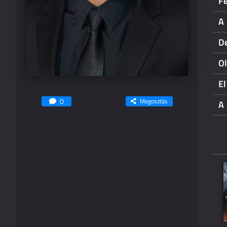
F
A 
D
O
El
0
Megosztás
A