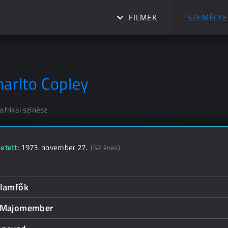
FILMEK
SZEMÉLYE
harlto Copley
afrikai színész
etett:
1973. november 27.
(52 éves)
llamfők
 Majomember