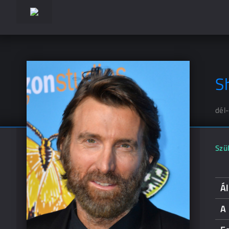
S
dél-
Szül
Á
A