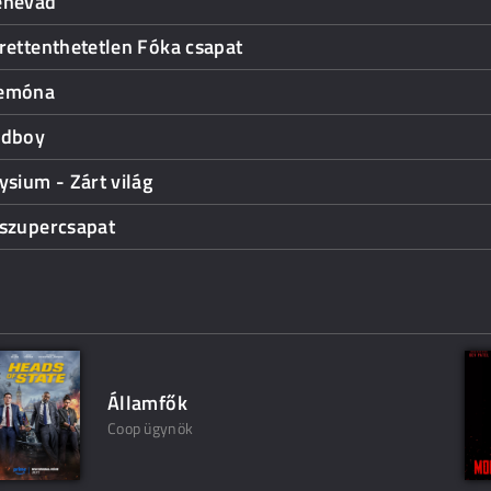
enevad
rettenthetetlen Fóka csapat
emóna
ldboy
ysium - Zárt világ
 szupercsapat
Államfők
Coop ügynök