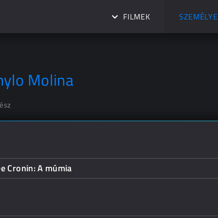
FILMEK
SZEMÉLYE
hylo Molina
nész
ee Cronin: A múmia