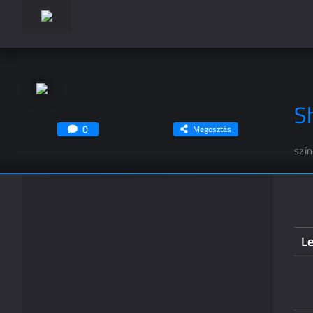
S
0
Megosztás
szí
L