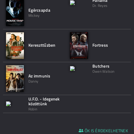
Panama
Dr. Reyes
Egércsapda
Mickey
Kereszttűzben
Fortress
Butchers
Owen Watson
Az immunis
Danny
U.F.O. - Idegenek
közöttünk
Robin
ŐK IS ÉRDEKELHETNEK