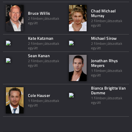
Chad Michael
Bruce Willis
Murray
2 filmben játszottak
2 filmben játszottak
együtt
együtt
Kate Katzman
Michael Sirow
2 filmben játszottak
2 filmben játszottak
együtt
együtt
Sean Kanan
Jonathan Rhys
2 filmben játszottak
Meyers
együtt
1 filmben játszottak
együtt
Bianca Brigitte Van
Damme
Cole Hauser
1 filmben játszottak
1 filmben játszottak
együtt
együtt