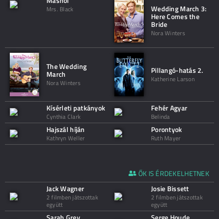
Máshol
Wedding March 3:
Mrs. Black
Here Comes the
Bride
Nora Winters
The Wedding
Pillangó-hatás 2.
March
Katherine Larson
Nora Winters
Kísérleti patkányok
Fehér Agyar
Cynthia Clark
Belinda
Hajszál híján
Porontyok
Kathryn Weller
Ruth Mayer
ŐK IS ÉRDEKELHETNEK
Jack Wagner
Josie Bissett
2 filmben játszottak
2 filmben játszottak
együtt
együtt
Sarah Grey
Serge Houde