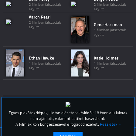
2 filmben játszottak
2 filmben játszottak
együtt
együtt
Aaron Pearl
2 filmben játszottak
Gene Hackman
együtt
1 filmben játszottak
együtt
Ethan Hawke
Katie Holmes
1 filmben játszottak
1 filmben játszottak
együtt
együtt
Hozzászólások (
0
)
Egyes plakátok/képek, illetve előzetesek/videók 18 éven aluliaknak
nem ajánlott, valamint sütiket használunk.
A Filmlexikon böngészésével elfogadod ezeket.
Részletek »
© Filmlexikon 2019-2026
Kapcsolat, impresszum