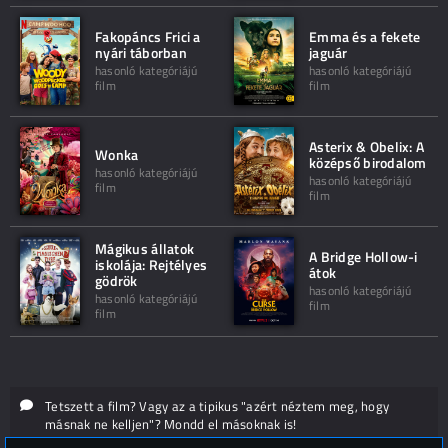
Fakopáncs Frici a
Emma és a fekete
nyári táborban
jaguár
hasonló kategóriájú
hasonló kategóriájú
film
film
Asterix & Obelix: A
Wonka
középső birodalom
hasonló kategóriájú
hasonló kategóriájú
film
film
Mágikus állatok
A Bridge Hollow-i
iskolája: Rejtélyes
átok
gödrök
hasonló kategóriájú
hasonló kategóriájú
film
film
Tetszett a film? Vagy az a tipikus "azért néztem meg, hogy
másnak ne kelljen"? Mondd el másoknak is!