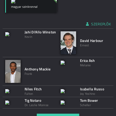
magyar szinkronnal
SZEREPLŐK
Jahi Di'Allo Winston
Kevin
David Harbour
Ernest
Erica Ash
Melanie
Anthony Mackie
Frank
Niles Fitch
Isabella Russo
Fulton
Joy Yoshino
Tig Notaro
Tom Bower
Dr. Leslie Monroe
Scheller