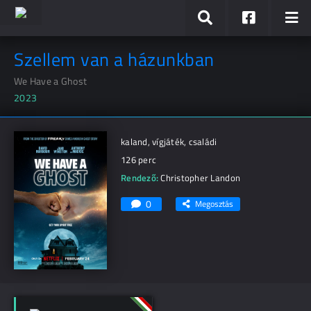
Szellem van a házunkban
We Have a Ghost
2023
kaland, vígjáték, családi
126 perc
Rendező:
Christopher Landon
0
Megosztás