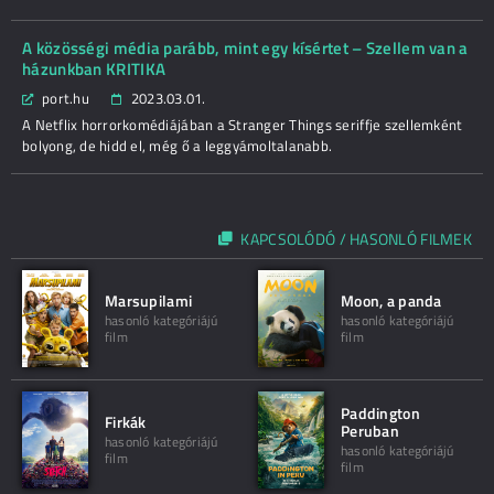
A közösségi média parább, mint egy kísértet – Szellem van a
házunkban KRITIKA
port.hu
2023.03.01.
A Netflix horrorkomédiájában a Stranger Things seriffje szellemként
bolyong, de hidd el, még ő a leggyámoltalanabb.
KAPCSOLÓDÓ / HASONLÓ FILMEK
Marsupilami
Moon, a panda
hasonló kategóriájú
hasonló kategóriájú
film
film
Paddington
Firkák
Peruban
hasonló kategóriájú
hasonló kategóriájú
film
film