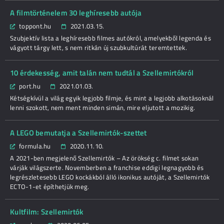
A filmtörténelem 30 leghíresebb autója
toppont.hu
2021.03.15.
Szubjektív lista a leghíresebb filmes autókról, amelyekből legenda és
vágyott tárgy lett, s nem ritkán új szubkultúrát teremtettek.
10 érdekesség, amit talán nem tudtál a Szellemirtókról
port.hu
2021.01.03.
Kétségkívül a világ egyik legjobb filmje, és mint a legjobb alkotásoknál
lenni szokott, nem ment minden simán, mire eljutott a mozikig.
A LEGO bemutatja a Szellemirtók-szettet
formula.hu
2020.11.10.
A 2021-ben megjelenő Szellemirtók – Az örökség c. filmet sokan
várják világszerte. Novemberben a franchise eddigi legnagyobb és
legrészletesebb LEGO kockákból álló ikonikus autóját, a Szellemirtók
ECTO-1-et építhetjük meg.
Kultfilm: Szellemirtók