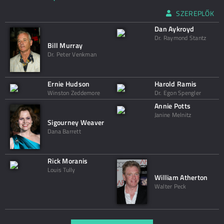
SZEREPLŐK
Dan Aykroyd
Dr. Raymond Stantz
Bill Murray
Dr. Peter Venkman
Ernie Hudson
Harold Ramis
Winston Zeddemore
Dr. Egon Spengler
Annie Potts
Janine Melnitz
Sigourney Weaver
Dana Barrett
Rick Moranis
Louis Tully
William Atherton
Walter Peck