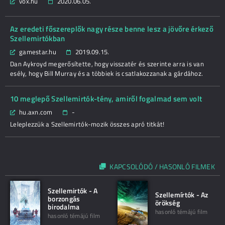
vox.hu
2020.06.05.
Az eredeti főszereplők nagy része benne lesz a jövőre érkező
Szellemirtókban
gamestar.hu
2019.09.15.
Dan Aykroyd megerősítette, hogy visszatér és szerinte arra is van
esély, hogy Bill Murray és a többiek is csatlakozzanak a gárdához.
10 meglepő Szellemirtók-tény, amiről fogalmad sem volt
hu.axn.com
-
Leleplezzük a Szellemirtók-mozik összes apró titkát!
KAPCSOLÓDÓ / HASONLÓ FILMEK
Szellemirtók - A
Szellemírtók - Az
borzongás
örökség
birodalma
hasonló témájú film
hasonló témájú film