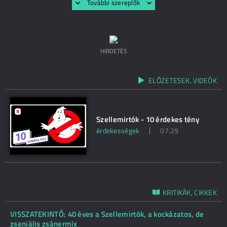
További szereplők
HIRDETÉS
ELŐZETESEK, VIDEÓK
Szellemirtók - 10 érdekes tény
érdekességek
07:29
KRITIKÁK, CIKKEK
VISSZATEKINTŐ: 40 éves a Szellemirtók, a kockázatos, de
zseniális zsánermix