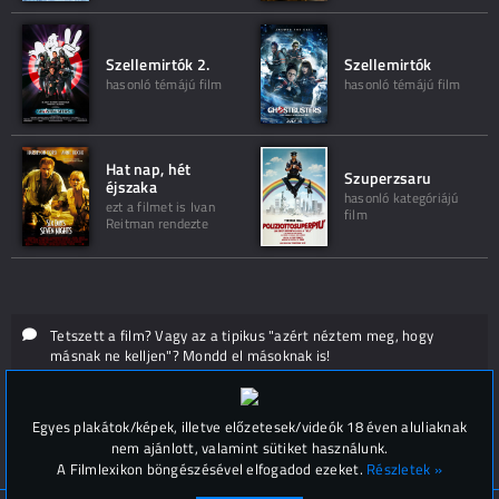
Szellemirtók 2.
Szellemirtók
hasonló témájú film
hasonló témájú film
Hat nap, hét
Szuperzsaru
éjszaka
hasonló kategóriájú
ezt a filmet is Ivan
film
Reitman rendezte
Tetszett a film? Vagy az a tipikus "azért néztem meg, hogy
másnak ne kelljen"? Mondd el másoknak is!
Hozzászólások (
0
)
Egyes plakátok/képek, illetve előzetesek/videók 18 éven aluliaknak
nem ajánlott, valamint sütiket használunk.
A Filmlexikon böngészésével elfogadod ezeket.
Részletek »