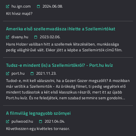
hu.ign.com
2024.06.08.
Kit hívsz majd?
Amerika első szellemvadásza ihlette a Szellemirtókat
divany.hu
2023.02.06.
Hans Holzer valóban hitt a szellemek létezésében, munkássága
pedig világhírűvé vált. Ekkor jött a képbe a Szellemirtók című film.
Tudsz-e mindent (is) a Szellemirtókról? - Port.hu kvíz
port.hu
2021.11.23.
Tudod-e, mit kell válaszolni, ha a Gozeri Gozer megszólít? A mozikban
már vetítik a Szellemirtók - Az örökség filmet, ti pedig vegyétek elő
mindent tudásotok a két első klasszikus részről, mert itt az újabb
Port.hu kvíz. És ne feledjétek, nem szabad semmire sem gondolni...
A filmvilág legnagyobb szörnyei
puliwood.hu
2021.04.04.
Következzen egy kivételes tornasor.