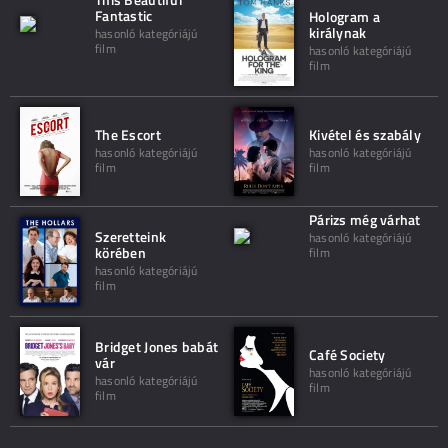
Fantastic
Hologram a
királynak
hasonló kategóriájú
film
hasonló kategóriájú
film
The Escort
Kivétel és szabály
hasonló kategóriájú
hasonló kategóriájú
film
film
Párizs még várhat
Szeretteink
hasonló kategóriájú
körében
film
hasonló kategóriájú
film
Bridget Jones babát
Café Society
vár
hasonló kategóriájú
hasonló kategóriájú
film
film