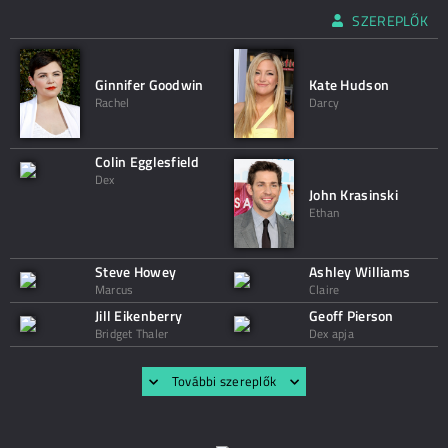
SZEREPLŐK
Ginnifer Goodwin
Kate Hudson
Rachel
Darcy
Colin Egglesfield
Dex
John Krasinski
Ethan
Steve Howey
Ashley Williams
Marcus
Claire
Jill Eikenberry
Geoff Pierson
Bridget Thaler
Dex apja
További szereplők