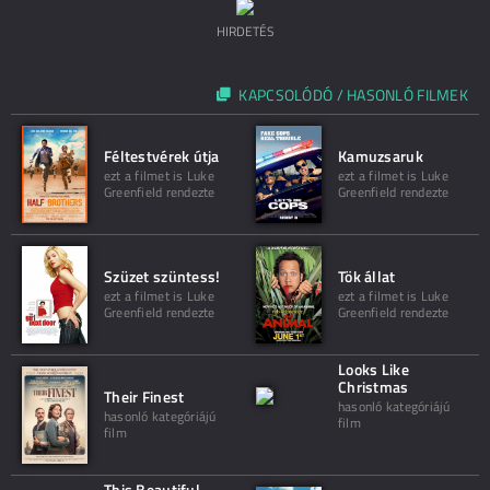
HIRDETÉS
KAPCSOLÓDÓ / HASONLÓ FILMEK
Féltestvérek útja
Kamuzsaruk
ezt a filmet is Luke
ezt a filmet is Luke
Greenfield rendezte
Greenfield rendezte
Szüzet szüntess!
Tök állat
ezt a filmet is Luke
ezt a filmet is Luke
Greenfield rendezte
Greenfield rendezte
Looks Like
Christmas
Their Finest
hasonló kategóriájú
hasonló kategóriájú
film
film
This Beautiful