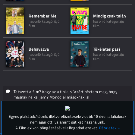
Remember Me
Mindig csak talán
hasonló kategóriájú
hasonló kategóriájú
film
film
Behavazva
Tökéletes pasi
hasonló kategóriájú
hasonló kategóriájú
film
film
Tetszett a film? Vagy az a tipikus "azért néztem meg, hogy
másnak ne kelljen"? Mondd el másoknak is!
Hozzászólások (
0
)
Egyes plakátok/képek, illetve előzetesek/videók 18 éven aluliaknak
nem ajánlott, valamint sütiket használunk.
A Filmlexikon böngészésével elfogadod ezeket.
Részletek »