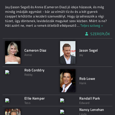
Jay (Jason Segel) és Annie (Cameron Diaz) jó ideje házasok, és még
mindig imádják egymást - bár az elmúlt tíz év és a két gyerek
cseppet lehűtötte a kezdeti szenvedélyt. Hogy újraélesszék a régi
tüzet, úgy döntenek, levideózzák magukat szex közben. Miért is ne?
Hát azért ne, mert a remek ötletből elképesztő
...
Teljes szöveg »
SZEREPLŐK
Cameron Diaz
Jason Segel
Annie
Jay
Rob Corddry
Robby
Rob Lowe
Hank
Ellie Kemper
Randall Park
Tess
Edward
Nancy Lenehan
Linda