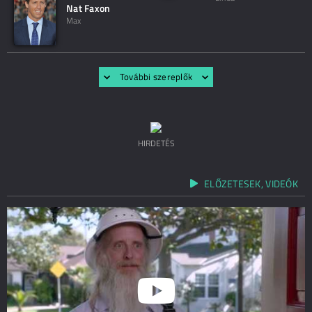
Nat Faxon
Max
További szereplők
HIRDETÉS
ELŐZETESEK, VIDEÓK