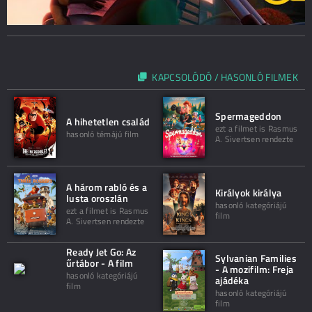
KAPCSOLÓDÓ / HASONLÓ FILMEK
Spermageddon
A hihetetlen család
ezt a filmet is Rasmus
hasonló témájú film
A. Sivertsen rendezte
A három rabló és a
Királyok királya
lusta oroszlán
hasonló kategóriájú
ezt a filmet is Rasmus
film
A. Sivertsen rendezte
Ready Jet Go: Az
Sylvanian Families
űrtábor - A film
- A mozifilm: Freja
hasonló kategóriájú
ajádéka
film
hasonló kategóriájú
film