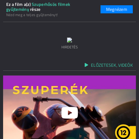
Ez a film a(z)
Szuperhősös filmek
gyűjtemény
része
Megnézem
Nézd meg a teljes gyűjteményt!
HIRDETÉS
ELŐZETESEK, VIDEÓK