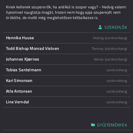
Kinek kellenek szupererők, ha anélkül is szuper vagy? - Hedvig valami
ilyesmivel nyugtatja magát, hiszen nem hogy apja szuperejét nem
örökölte, de mellé még meglehetősen kétbalkezes is.
SZEREPLŐK
Hennika Huuse
Hedvig (szinkronhang)
Todd Bishop Monrad Vistven
Thomas (szinkronhang)
Johannes Kjærnes
Adrian (szinkronhang)
Tobias Santelmann
szinkronhang
Kari Simonsen
szinkronhang
Atle Antonsen
szinkronhang
Line Verndal
szinkronhang
GYŰJTEMÉNYEK