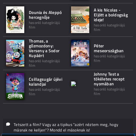
A kis Nicolas -
Dounia és Aleppó
Eljött a boldogság
hercegnője
ideje!
hasonló kategóriájú
hasonló kategóriájú
film
film
Thomas, a
gőzmozdony:
Péter
Verseny a Sodor
meseországban
Kupáért
hasonló kategóriájú
film
hasonló kategóriájú
film
Johnny Test a
tökéletes recept
Csillagsugár újévi
nyomában
kalandjai
hasonló kategóriájú
hasonló kategóriájú
film
film
Tetszett a film? Vagy az a tipikus "azért néztem meg, hogy
másnak ne kelljen"? Mondd el másoknak is!