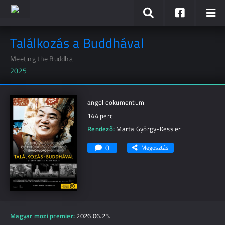
Találkozás a Buddhával
Meeting the Buddha
2025
angol dokumentum
144 perc
Rendező:
Marta György-Kessler
0
Megosztás
Magyar mozi premier:
2026.06.25.