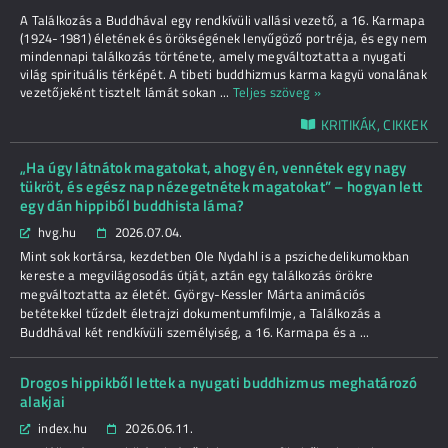
A Találkozás a Buddhával egy rendkívüli vallási vezető, a 16. Karmapa
(1924-1981) életének és örökségének lenyűgöző portréja, és egy nem
mindennapi találkozás története, amely megváltoztatta a nyugati
világ spirituális térképét. A tibeti buddhizmus karma kagyü vonalának
vezetőjeként tisztelt lámát sokan
...
Teljes szöveg »
KRITIKÁK, CIKKEK
„Ha úgy látnátok magatokat, ahogy én, vennétek egy nagy
tükröt, és egész nap nézegetnétek magatokat” – hogyan lett
egy dán hippiből buddhista láma?
hvg.hu
2026.07.04.
Mint sok kortársa, kezdetben Ole Nydahl is a pszichedelikumokban
kereste a megvilágosodás útját, aztán egy találkozás örökre
megváltoztatta az életét. György-Kessler Márta animációs
betétekkel tűzdelt életrajzi dokumentumfilmje, a Találkozás a
Buddhával két rendkívüli személyiség, a 16. Karmapa és a ...
Drogos hippikből lettek a nyugati buddhizmus meghatározó
alakjai
index.hu
2026.06.11.