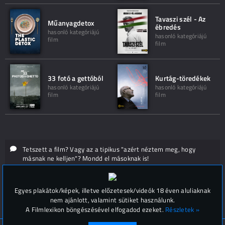
Tavaszi szél - Az
Műanyagdetox
ébredés
hasonló kategóriájú
hasonló kategóriájú
film
film
33 fotó a gettóból
Kurtág-töredékek
hasonló kategóriájú
hasonló kategóriájú
film
film
Tetszett a film? Vagy az a tipikus "azért néztem meg, hogy
másnak ne kelljen"? Mondd el másoknak is!
Hozzászólások (
0
)
Egyes plakátok/képek, illetve előzetesek/videók 18 éven aluliaknak
nem ajánlott, valamint sütiket használunk.
A Filmlexikon böngészésével elfogadod ezeket.
Részletek »