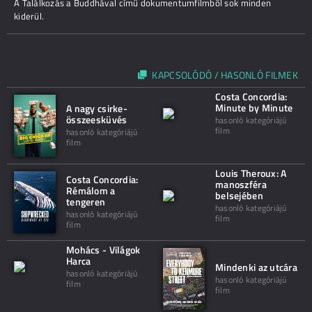
A Találkozás a Buddhával című dokumentumfilmből sok minden
kiderül.
KAPCSOLÓDÓ / HASONLÓ FILMEK
Costa Concordia:
Minute by Minute
A nagy csirke-
összeesküvés
hasonló kategóriájú
film
hasonló kategóriájú
film
Louis Theroux: A
Costa Concordia:
manoszféra
Rémálom a
belsejében
tengeren
hasonló kategóriájú
hasonló kategóriájú
film
film
Mohács - Világok
Harca
Mindenki az utcára
hasonló kategóriájú
hasonló kategóriájú
film
film