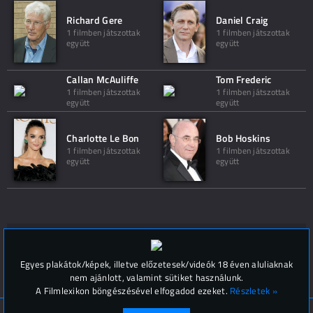
Richard Gere
Daniel Craig
1 filmben játszottak
1 filmben játszottak
együtt
együtt
Callan McAuliffe
Tom Frederic
1 filmben játszottak
1 filmben játszottak
együtt
együtt
Charlotte Le Bon
Bob Hoskins
1 filmben játszottak
1 filmben játszottak
együtt
együtt
Hozzászólások (
0
)
Egyes plakátok/képek, illetve előzetesek/videók 18 éven aluliaknak
nem ajánlott, valamint sütiket használunk.
A Filmlexikon böngészésével elfogadod ezeket.
Részletek »
© Filmlexikon 2019-2026
Kapcsolat, impresszum