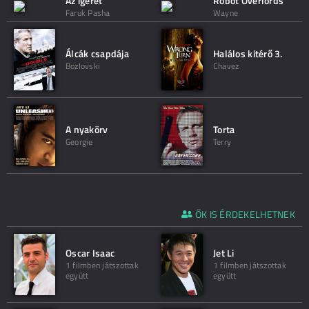
Az ígéret
Robot Overlords
Faruk Pasha
Wayne
Álcák csapdája
Halálos kitérő 3.
Bozlovski
Chavez
A nyakörv
Torta
Georgie
Terry
ŐK IS ÉRDEKELHETNEK
Oscar Isaac
Jet Li
1 filmben játszottak
1 filmben játszottak
együtt
együtt