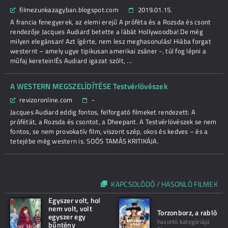
filmezunkazagyban.blogspot.com
2019.01.15.
A francia fenegyerek, az elemi erejű A próféta és a Rozsda és csont
rendezője Jacques Audiard betette a lábát Hollywoodba! De még
milyen elegánsan! Azt ígérte, nem lesz meghasonulás! Hiába forgat
westernt – amely ugye tipikusan amerikai zsáner -, túl fog lépni a
műfaj keretein!És Audiard igazat szólt, ...
A WESTERN MEGSZELÍDÍTÉSE Testvérlövészek
revizoronline.com
-
Jacques Audiard eddig fontos, felforgató filmeket rendezett: A
prófétát, a Rozsda és csontot, a Dheepant. A Testvérlövészek se nem
fontos, se nem provokatív film, viszont szép, okos és kedves – és a
tetejébe még western is. SOÓS TAMÁS KRITIKÁJA.
KAPCSOLÓDÓ / HASONLÓ FILMEK
Egyszer volt, hol
nem volt, volt
Torzonborz, a rabló
egyszer egy
hasonló kategóriájú
bűntény