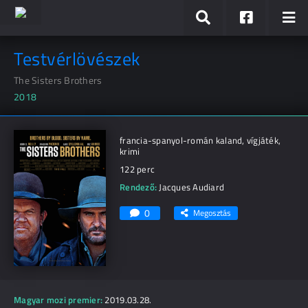
Testvérlövészek
The Sisters Brothers
2018
francia-spanyol-román kaland, vígjáték,
krimi
122 perc
Rendező:
Jacques Audiard
0
Megosztás
Magyar mozi premier:
2019.03.28.