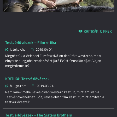
KRITIKÁK, CIKKEK
Testvérlövészek – Filmkritika
jatekok.hu
2019.04.01.
Megnéztük a Velencei Filmfesztiválon debütált westernt, mely
elnyerte a legjobb rendezésért járó Ezüst Oroszlán díjat. Vajon
megérdemelte?
KRITIKA: Testvérlövészek
hu.ign.com
2019.03.21.
Nem lőnek mellé Kevés olyan western készült, mint amilyen a
Testvérlövészekhez. Sőt, kevés olyan film készült, mint amilyen a
testvérlövészek.
Testvérlövészek - The Sisters Brothers