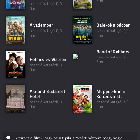
film
hasonló kategóriájú
film
A vadember
Balekok a pácban
hasonló kategóriájú
hasonló kategóriájú
film
film
Band of Robbers
hasonló kategóriájú
Holmes és Watson
film
hasonló kategóriájú
film
A Grand Budapest
Muppet-krimi:
Hotel
Körözés alatt
hasonló kategóriájú
hasonló kategóriájú
film
film
Tetszett a film? Vagy az a tipikus "azért néztem meg, hogy