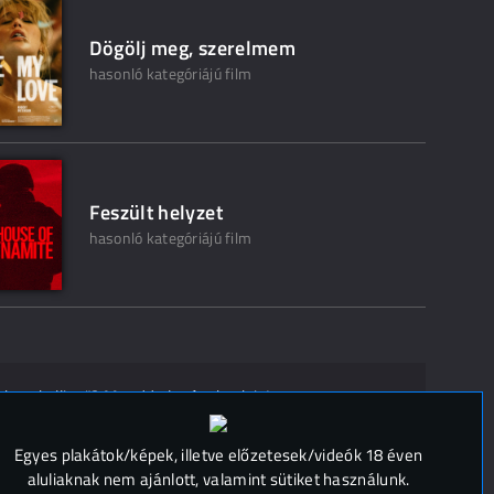
Dögölj meg, szerelmem
hasonló kategóriájú film
Feszült helyzet
hasonló kategóriájú film
ak ne kelljen"? Mondd el másoknak is!
 (
0
)
Egyes plakátok/képek, illetve előzetesek/videók 18 éven
aluliaknak nem ajánlott, valamint sütiket használunk.