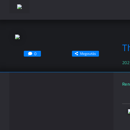
T
0
Megosztás
202
Ren