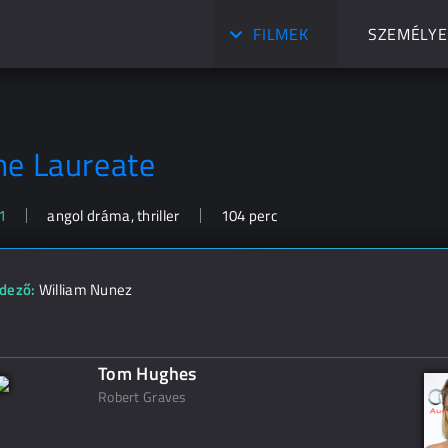
FILMEK
SZEMÉLYE
he Laureate
1
angol dráma, thriller
104 perc
dező:
William Nunez
Tom Hughes
Robert Graves