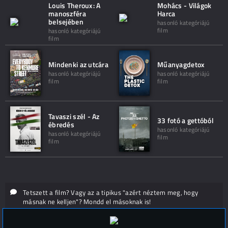
Louis Theroux: A
Mohács - Világok
manoszféra
Harca
belsejében
hasonló kategóriájú
film
hasonló kategóriájú
film
Mindenki az utcára
Műanyagdetox
hasonló kategóriájú
hasonló kategóriájú
film
film
Tavaszi szél - Az
33 fotó a gettóból
ébredés
hasonló kategóriájú
hasonló kategóriájú
film
film
Tetszett a film? Vagy az a tipikus "azért néztem meg, hogy
másnak ne kelljen"? Mondd el másoknak is!
Hozzászólások (
0
)