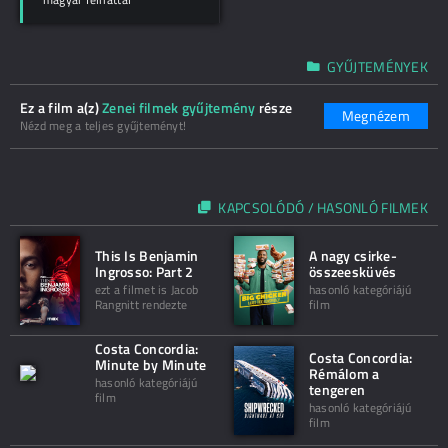
GYŰJTEMÉNYEK
Ez a film a(z)
Zenei filmek gyűjtemény
része
Megnézem
Nézd meg a teljes gyűjteményt!
KAPCSOLÓDÓ / HASONLÓ FILMEK
This Is Benjamin
A nagy csirke-
Ingrosso: Part 2
összeesküvés
ezt a filmet is Jacob
hasonló kategóriájú
Rangnitt rendezte
film
Costa Concordia:
Costa Concordia:
Minute by Minute
Rémálom a
hasonló kategóriájú
tengeren
film
hasonló kategóriájú
film