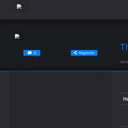
T
0
Megosztás
ren
H