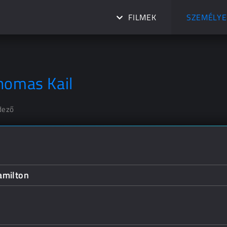
FILMEK
SZEMÉLYE
homas Kail
dező
amilton