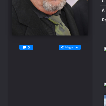
A 
A
Re
0
Megosztás