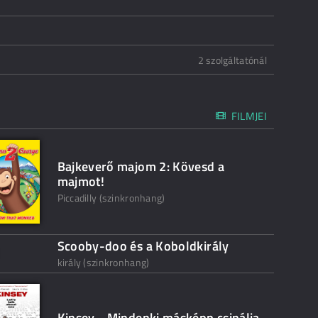
2 szolgáltatónál
FILMJEI
Bajkeverő majom 2: Kövesd a
majmot!
Piccadilly (szinkronhang)
Scooby-doo és a Koboldkirály
király (szinkronhang)
Kinsey - Mindenki másképp csinálja