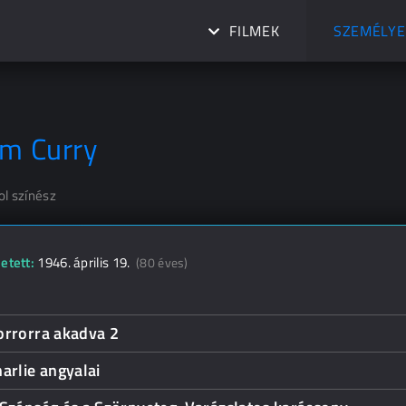
FILMEK
SZEMÉLYE
im Curry
ol színész
etett:
1946. április 19.
(80 éves)
orrorra akadva 2
arlie angyalai