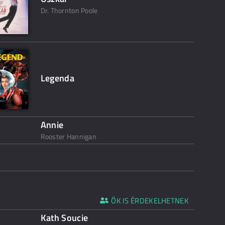
Dr. Thornton Poole
Legenda
Annie
Rooster Hannigan
ŐK IS ÉRDEKELHETNEK
Kath Soucie