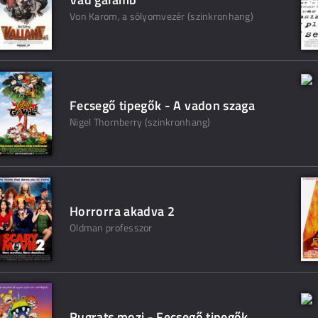
Von Karom, a sólyomvezér (szinkronhang)
Fecsegő tipegők - A vadon szaga
Nigel Thornberry (szinkronhang)
Horrorra akadva 2
Oldman professzor
Rugrats mozi - Fecsegő tipegők