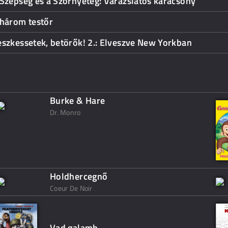
Szépség és a Szörnyeteg: Varázslatos karácsony
 három testőr
szkessetek, betörők! 2.: Elveszve New Yorkban
Burke & Hare
Dr. Monro
Holdhercegnő
Coeur De Noir
Vad galamb