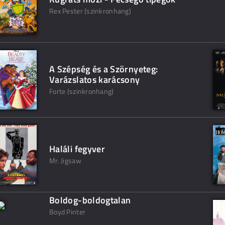
Rex Pester (szinkronhang)
A Szépség és a Szörnyeteg:
Varázslatos karácsony
Forte (szinkronhang)
Haláli fegyver
Mr. Jigsaw
Boldog-boldogtalan
Boyd Pinter