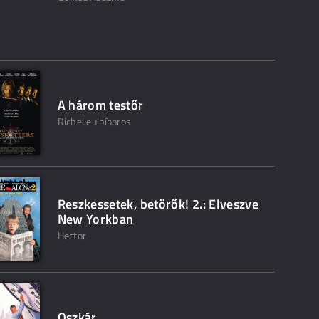
A három testőr
Richelieu bíboros
Reszkessetek, betörők! 2.: Elveszve
New Yorkban
Hector
Oszkár