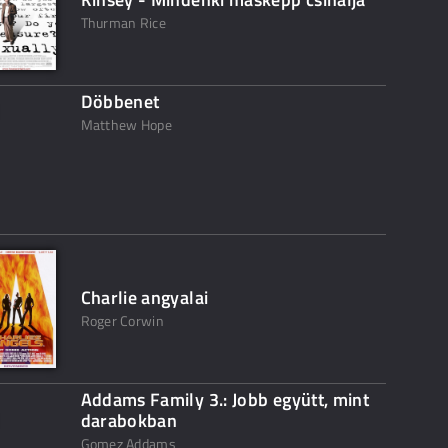
Thurman Rice
Döbbenet
Matthew Hope
Charlie angyalai
Roger Corwin
Addams Family 3.: Jobb együtt, mint
darabokban
Gomez Addams