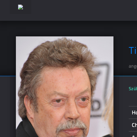
T
ang
Szül
H
Ch