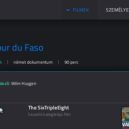
FILMEK
SZEMÉLYE
our du Faso
4
német dokumentum
90 perc
dező:
Wilm Huygen
The SixTripleEight
hasonló kategóriájú film