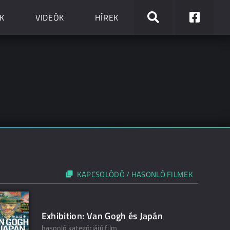
K
VIDEÓK
HÍREK
KAPCSOLÓDÓ / HASONLÓ FILMEK
Exhibition: Van Gogh és Japán
hasonló kategóriájú film