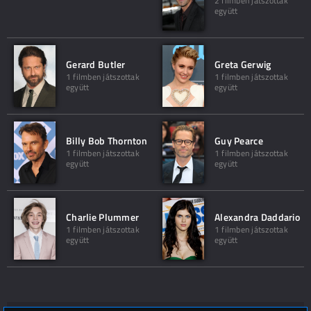
2 filmben játszottak
együtt
Gerard Butler
Greta Gerwig
1 filmben játszottak
1 filmben játszottak
együtt
együtt
Billy Bob Thornton
Guy Pearce
1 filmben játszottak
1 filmben játszottak
együtt
együtt
Charlie Plummer
Alexandra Daddario
1 filmben játszottak
1 filmben játszottak
együtt
együtt