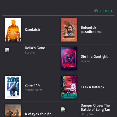
FILMJEI
Bolondok
Kandahár
paradicsoma
Delia's Gone
Stacker
Die in a Gunfight
Wayne
Zone 414
Ezek a fiatalok
Marlon Veidt
Danger Close: The
Battle of Long Tan
A vágyak földjén
Harry Smith