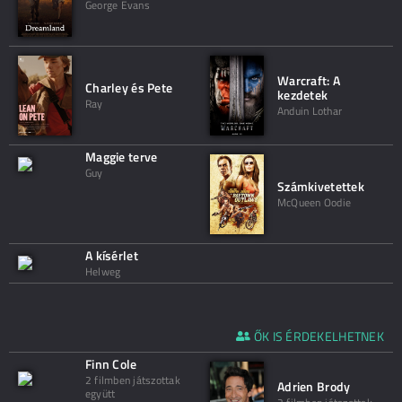
George Evans
Warcraft: A
Charley és Pete
kezdetek
Ray
Anduin Lothar
Maggie terve
Guy
Számkivetettek
McQueen Oodie
A kísérlet
Helweg
ŐK IS ÉRDEKELHETNEK
Finn Cole
2 filmben játszottak
Adrien Brody
együtt