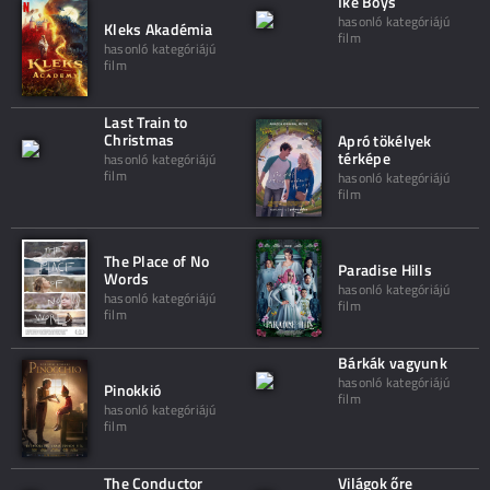
Iké Boys
hasonló kategóriájú
Kleks Akadémia
film
hasonló kategóriájú
film
Last Train to
Christmas
Apró tökélyek
térképe
hasonló kategóriájú
film
hasonló kategóriájú
film
The Place of No
Paradise Hills
Words
hasonló kategóriájú
hasonló kategóriájú
film
film
Bárkák vagyunk
hasonló kategóriájú
Pinokkió
film
hasonló kategóriájú
film
The Conductor
Világok őre