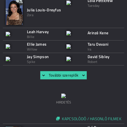
Lola Petticrew
Tuesday
Julia Louis-Dreyfus
Zora
Leah Harvey
Arinzé Kene
Billie
Ellie James
Taru Devani
Willow
Ira
Jay Simpson
David Sibley
Spike
Robert
További szereplők
HIRDETÉS
KAPCSOLÓDÓ / HASONLÓ FILMEK