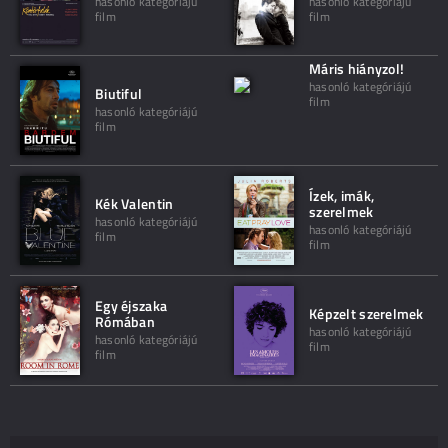
hasonló kategóriájú
hasonló kategóriájú
film
film
Máris hiányzol!
hasonló kategóriájú
Biutiful
film
hasonló kategóriájú
film
Ízek, imák,
Kék Valentin
szerelmek
hasonló kategóriájú
hasonló kategóriájú
film
film
Egy éjszaka
Képzelt szerelmek
Rómában
hasonló kategóriájú
hasonló kategóriájú
film
film