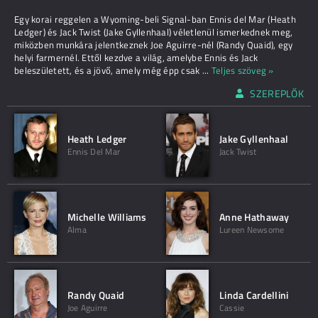
Egy korai reggelen a Wyoming-beli Signal-ban Ennis del Mar (Heath
Ledger) és Jack Twist (Jake Gyllenhaal) véletlenül ismerkednek meg,
miközben munkára jelentkeznek Joe Aguirre-nél (Randy Quaid), egy
helyi farmernél. Ettől kezdve a világ, amelybe Ennis és Jack
beleszületett, és a jövő, amely még épp csak
...
Teljes szöveg »
SZEREPLŐK
Heath Ledger
Jake Gyllenhaal
Ennis Del Mar
Jack Twist
Michelle Williams
Anne Hathaway
Alma
Lureen Newsome
Randy Quaid
Linda Cardellini
Joe Aguirre
Cassie