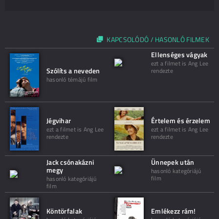
KAPCSOLÓDÓ / HASONLÓ FILMEK
Ellenséges vágyak
ezt a filmet is Ang Lee
Szólíts a neveden
rendezte
hasonló témájú film
Jégvihar
Értelem és érzelem
ezt a filmet is Ang Lee
ezt a filmet is Ang Lee
rendezte
rendezte
Jack csónakázni
Ünnepek után
megy
hasonló kategóriájú
film
hasonló kategóriájú
film
Köntörfalak
Emlékezz rám!