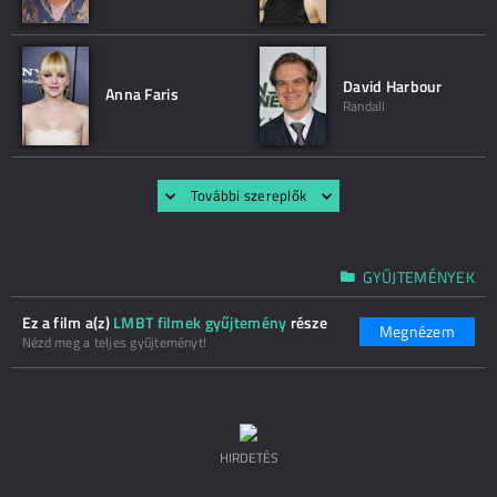
David Harbour
Anna Faris
Randall
További szereplők
GYŰJTEMÉNYEK
Ez a film a(z)
LMBT filmek gyűjtemény
része
Megnézem
Nézd meg a teljes gyűjteményt!
HIRDETÉS