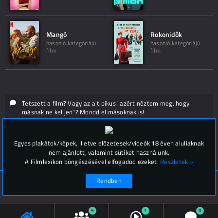
Mangó
Rokonidők
hasonló kategóriájú
hasonló kategóriájú
film
film
Tetszett a film? Vagy az a tipikus "azért néztem meg, hogy
másnak ne kelljen"? Mondd el másoknak is!
Hozzászólások (
0
)
Egyes plakátok/képek, illetve előzetesek/videók 18 éven aluliaknak
nem ajánlott, valamint sütiket használunk.
A Filmlexikon böngészésével elfogadod ezeket.
Részletek »
Rendben
© Filmlexikon 2019-2026
Kapcsolat, impresszum
Értesítési beállítások
5
1
0