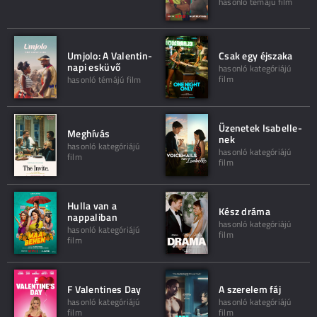
hasonló témájú film
Umjolo: A Valentin-
Csak egy éjszaka
napi esküvő
hasonló kategóriájú
film
hasonló témájú film
Üzenetek Isabelle-
Meghívás
nek
hasonló kategóriájú
hasonló kategóriájú
film
film
Hulla van a
Kész dráma
nappaliban
hasonló kategóriájú
hasonló kategóriájú
film
film
F Valentines Day
A szerelem fáj
hasonló kategóriájú
hasonló kategóriájú
film
film