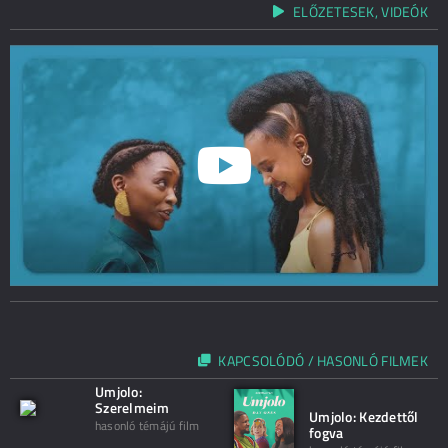
ELŐZETESEK, VIDEÓK
KAPCSOLÓDÓ / HASONLÓ FILMEK
Umjolo:
Szerelmeim
Umjolo: Kezdettől
hasonló témájú film
fogva