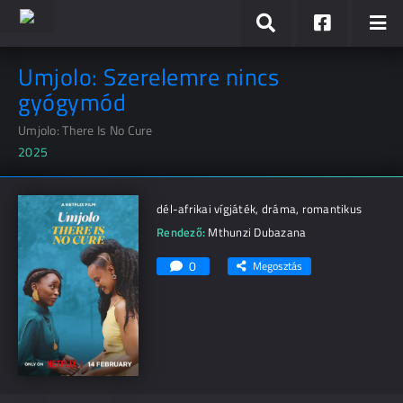
Umjolo: Szerelemre nincs
gyógymód
Umjolo: There Is No Cure
2025
dél-afrikai vígjáték, dráma, romantikus
Rendező:
Mthunzi Dubazana
0
Megosztás