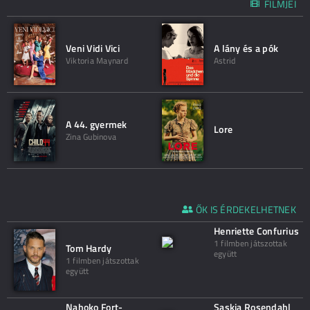
FILMJEI
Veni Vidi Vici
A lány és a pók
Viktoria Maynard
Astrid
A 44. gyermek
Lore
Zina Gubinova
ŐK IS ÉRDEKELHETNEK
Henriette Confurius
1 filmben játszottak
Tom Hardy
együtt
1 filmben játszottak
együtt
Nahoko Fort-
Saskia Rosendahl