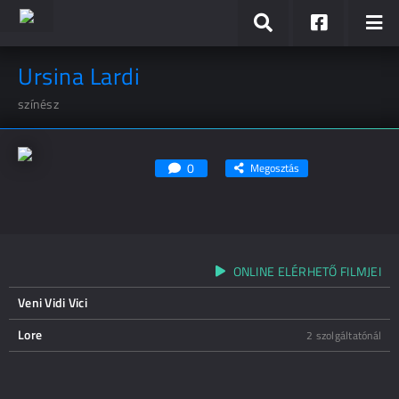
Ursina Lardi
színész
0
Megosztás
ONLINE ELÉRHETŐ FILMJEI
Veni Vidi Vici
Lore
2 szolgáltatónál