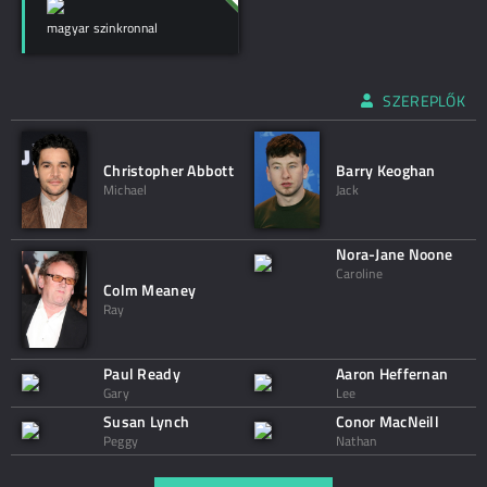
magyar szinkronnal
SZEREPLŐK
Christopher Abbott
Barry Keoghan
Michael
Jack
Nora-Jane Noone
Caroline
Colm Meaney
Ray
Paul Ready
Aaron Heffernan
Gary
Lee
Susan Lynch
Conor MacNeill
Peggy
Nathan