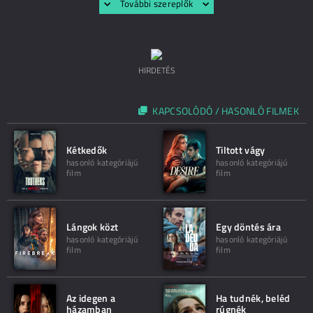
További szereplők
HIRDETÉS
KAPCSOLÓDÓ / HASONLÓ FILMEK
Kétkedők
Tiltott vágy
hasonló kategóriájú
hasonló kategóriájú
film
film
Lángok közt
Egy döntés ára
hasonló kategóriájú
hasonló kategóriájú
film
film
Az idegen a
Ha tudnék, beléd
házamban
rúgnék