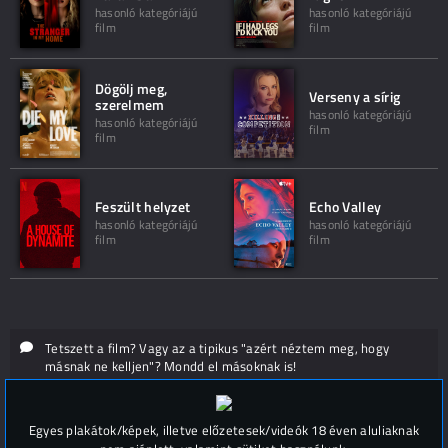
hasonló kategóriájú
hasonló kategóriájú
film
film
Dögölj meg,
Verseny a sírig
szerelmem
hasonló kategóriájú
hasonló kategóriájú
film
film
Feszült helyzet
Echo Valley
hasonló kategóriájú
hasonló kategóriájú
film
film
Tetszett a film? Vagy az a tipikus "azért néztem meg, hogy
másnak ne kelljen"? Mondd el másoknak is!
Hozzászólások (
0
)
Egyes plakátok/képek, illetve előzetesek/videók 18 éven aluliaknak