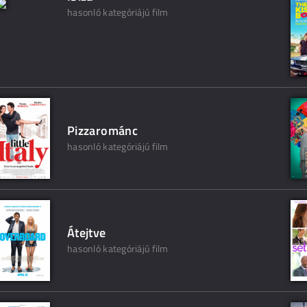
hasonló kategóriájú film
Pizzarománc
hasonló kategóriájú film
Átejtve
hasonló kategóriájú film