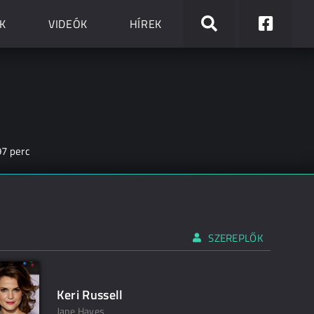
K
VIDEÓK
HÍREK
97 perc
SZEREPLŐK
Keri Russell
Jane Hayes