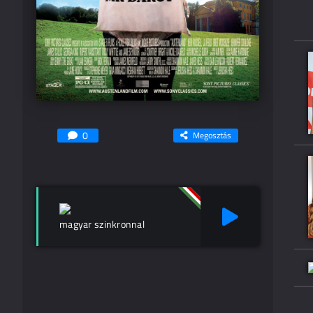
0
Megosztás
magyar szinkronnal