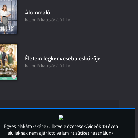
Álommeló
hasonló kategóriájú film
Életem legkedvesebb esküvője
hasonló kategóriájú film
ak ne kelljen"? Mondd el másoknak is!
 (
0
)
Egyes plakátok/képek, illetve előzetesek/videók 18 éven
aluliaknak nem ajánlott, valamint sütiket használunk.