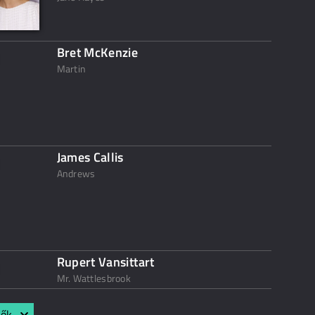
Bret McKenzie
Martin
James Callis
Andrews
Rupert Vansittart
Mr. Wattlesbrook
lők