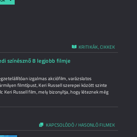
KRITIKÁK, CIKKEK
di színésznő 8 legjobb filmje
legzetelállítóan izgalmas akciófilm, varázslatos
milyen filmtípust, Keri Russell szerepei között szinte
c Keri Russell film, mely bizonyítja, hogy léteznek még
KAPCSOLÓDÓ / HASONLÓ FILMEK