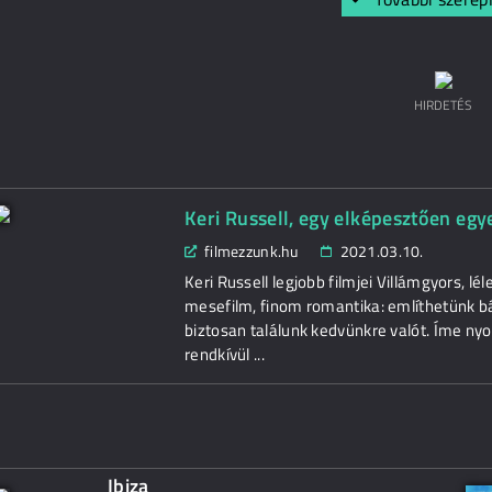
HIRDETÉS
Keri Russell, egy elképesztően egye
filmezzunk.hu
2021.03.10.
Keri Russell legjobb filmjei Villámgyors, lé
mesefilm, finom romantika: említhetünk bár
biztosan találunk kedvünkre valót. Íme nyol
rendkívül ...
Ibiza