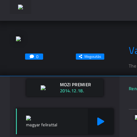
V
0
Megosztás
The
MOZI PREMIER
Ren
2014.12.18.
magyar felirattal