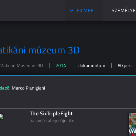
FILMEK
SZEMÉLYE
atikáni múzeum 3D
 Vatican Museums 3D
2014
dokumentum
80 perc
dező:
Marco Pianigiani
The SixTripleEight
hasonló kategóriájú film