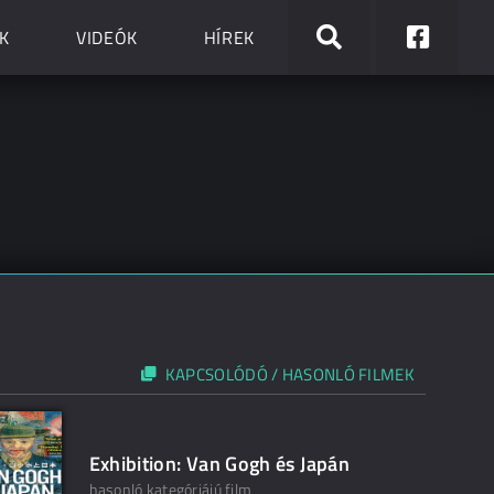
K
VIDEÓK
HÍREK
KAPCSOLÓDÓ / HASONLÓ FILMEK
Exhibition: Van Gogh és Japán
hasonló kategóriájú film