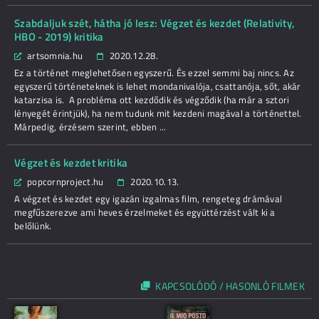
Szabdaljuk szét, hátha jó lesz: Végzet és kezdet (Relativity,
HBO - 2019) kritika
artsomnia.hu
2020.12.28.
Ez a történet meglehetősen egyszerű. És ezzel semmi baj nincs. Az
egyszerű történeteknek is lehet mondanivalója, csattanója, sőt, akár
katarzisa is. A probléma ott kezdődik és végződik (ha már a sztori
lényegét érintjük), ha nem tudunk mit kezdeni magával a történettel.
Márpedig, érzésem szerint, ebben ...
Végzet és kezdet kritika
popcornproject.hu
2020.10.13.
A végzet és kezdet egy igazán izgalmas film, rengeteg drámával
megfűszerezve ami heves érzelmeket és együttérzést vált ki a
belőlünk.
KAPCSOLÓDÓ / HASONLÓ FILMEK