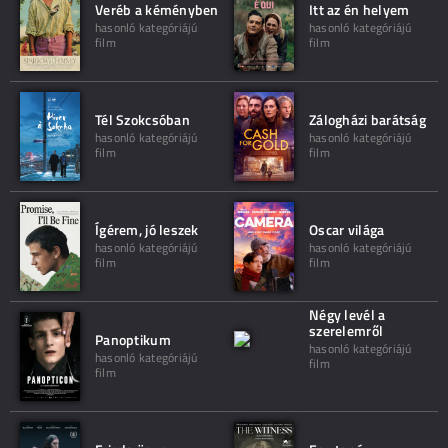
Veréb a kéményben
Itt az én helyem
hasonló kategóriájú
hasonló kategóriájú
film
film
Tél Szokcsóban
Zálogházi barátság
hasonló kategóriájú
hasonló kategóriájú
film
film
Ígérem, jó leszek
Oscar világa
hasonló kategóriájú
hasonló kategóriájú
film
film
Négy levél a
szerelemről
Panoptikum
hasonló kategóriájú
hasonló kategóriájú
film
film