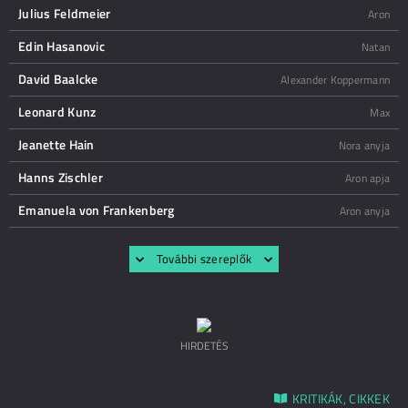
Julius Feldmeier
Aron
Edin Hasanovic
Natan
David Baalcke
Alexander Koppermann
Leonard Kunz
Max
Jeanette Hain
Nora anyja
Hanns Zischler
Aron apja
Emanuela von Frankenberg
Aron anyja
További szereplők
HIRDETÉS
KRITIKÁK, CIKKEK