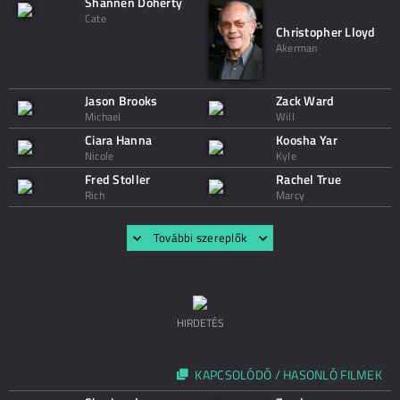
Shannen Doherty
Cate
Christopher Lloyd
Akerman
Jason Brooks
Zack Ward
Michael
Will
Ciara Hanna
Koosha Yar
Nicole
Kyle
Fred Stoller
Rachel True
Rich
Marcy
További szereplők
HIRDETÉS
KAPCSOLÓDÓ / HASONLÓ FILMEK