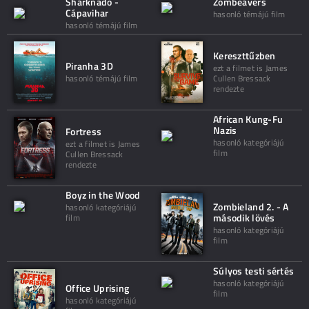
Sharknado -
Zombeavers
Cápavihar
hasonló témájú film
hasonló témájú film
Kereszttűzben
Piranha 3D
ezt a filmet is James
hasonló témájú film
Cullen Bressack
rendezte
African Kung-Fu
Nazis
Fortress
hasonló kategóriájú
ezt a filmet is James
film
Cullen Bressack
rendezte
Boyz in the Wood
Zombieland 2. - A
hasonló kategóriájú
második lövés
film
hasonló kategóriájú
film
Súlyos testi sértés
hasonló kategóriájú
Office Uprising
film
hasonló kategóriájú