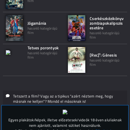
film
Cserkészkézikönyv
Jógamánia
zombiapokalipszis
esetére
hasonló kategóriájú
film
hasonló kategóriájú
film
Tetves porontyok
hasonló kategóriájú
[Rec]³: Génesis
film
hasonló kategóriájú
film
Tetszett a film? Vagy az a tipikus "azért néztem meg, hogy
másnak ne kelljen"? Mondd el másoknak is!
Hozzászólások (
0
)
Egyes plakátok/képek, illetve előzetesek/videók 18 éven aluliaknak
nem ajánlott, valamint sütiket használunk.