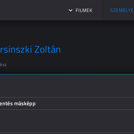
FILMEK
SZEMÉLYE
irsinszki Zoltán
nész
entés másképp