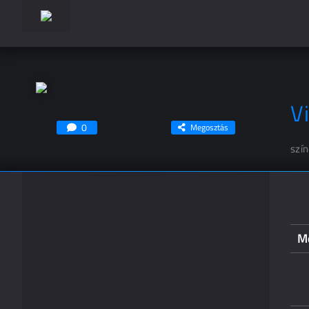
V
0
Megosztás
szí
M