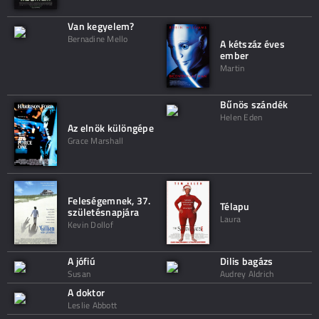
Van kegyelem?
Bernadine Mello
A kétszáz éves
ember
Martin
Bűnös szándék
Helen Eden
Az elnök különgépe
Grace Marshall
Feleségemnek, 37.
Télapu
születésnapjára
Laura
Kevin Dollof
A jófiú
Dilis bagázs
Susan
Audrey Aldrich
A doktor
Leslie Abbott