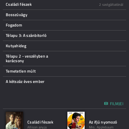
Családi fészek
2 szolgáltatónál
Bosszúvágy
Fogadom
Télapu 3: A szánbitorló
Kutyahideg
Télapu 2 - veszélyben a
karácsony
Temetetlen múlt
A kétszáz éves ember
FILMJEI
Családi fészek
Az ifjú nyomozó
Allison anyja
Mrs. Applebaum