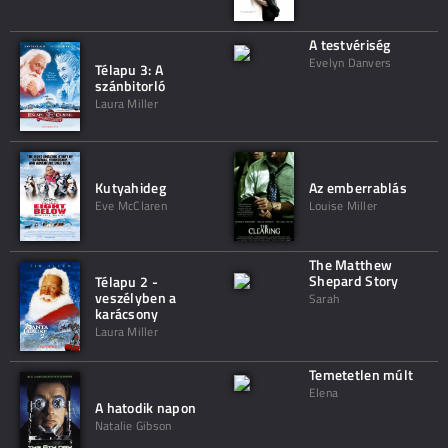
A testvériség
Evelyn Danvers
Télapu 3: A
szánbitorló
Laura Miller
Kutyahideg
Az emberrablás
Eve McClaren
Louise Miller
The Matthew
Shepard Story
Télapu 2 -
veszélyben a
Sarah
karácsony
Laura Miller
Temetetlen múlt
Elena
A hatodik napon
Natalie Gibson