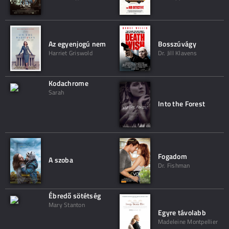
Az egyenjogú nem
Bosszúvágy
Harriet Griswold
Dr. Jill Klavens
Kodachrome
Sarah
Into the Forest
Fogadom
A szoba
Dr. Fishman
Ébredő sötétség
Mary Stanton
Egyre távolabb
Madeleine Montpellier