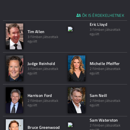
ŐK IS ÉRDEKELHETNEK
Eric Lloyd
3 filmben játszottak
Tim Allen
együtt
3 filmben játszottak
együtt
Judge Reinhold
Michelle Pfeiffer
3 filmben játszottak
2 filmben játszottak
együtt
együtt
Harrison Ford
Sam Neill
2 filmben játszottak
2 filmben játszottak
együtt
együtt
Sam Waterston
2 filmben játszottak
Bruce Greenwood
együtt