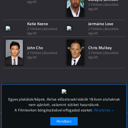
együtt
2 filmben játszottak
együtt
Katie Keene
Jermaine Love
2 filmben játszottak
2 filmben játszottak
együtt
együtt
John Cho
Chris Mulkey
2 filmben játszottak
2 filmben játszottak
együtt
együtt
Hozzászólások (
0
)
Egyes plakátok/képek, illetve előzetesek/videók 18 éven aluliaknak
nem ajánlott, valamint sütiket használunk.
A Filmlexikon böngészésével elfogadod ezeket.
Részletek »
© Filmlexikon 2019-2026
Kapcsolat, impresszum
Rendben
Értesítési beállítások