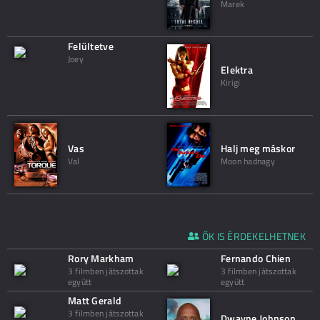
Marek
Felültetve
Joey
Elektra
Kirigi
Vas
Halj meg máskor
Val
Moon hadnagy
ŐK IS ÉRDEKELHETNEK
Rory Markham
Fernando Chien
3 filmben játszottak
3 filmben játszottak
együtt
együtt
Matt Gerald
3 filmben játszottak
Dwayne Johnson