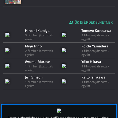
ŐK IS ÉRDEKELHETNEK
Hiroshi Kamiya
Tomoyo Kurosawa
3 filmben játszottak
2 filmben játszottak
együtt
együtt
Miyu Irino
Kôichi Yamadera
2 filmben játszottak
1 filmben játszottak
együtt
együtt
Ayumu Murase
Yôko Hikasa
1 filmben játszottak
1 filmben játszottak
együtt
együtt
Jun Shison
Kaito Ishikawa
1 filmben játszottak
1 filmben játszottak
együtt
együtt
Hozzászólások (
0
)
Egyes plakátok/képek, illetve előzetesek/videók 18 éven aluliaknak