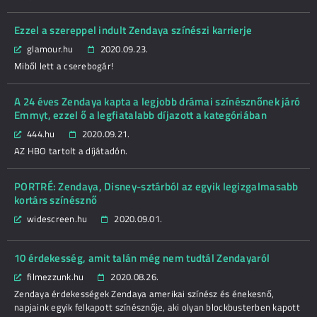
Ezzel a szereppel indult Zendaya színészi karrierje
glamour.hu
2020.09.23.
Miből lett a cserebogár!
A 24 éves Zendaya kapta a legjobb drámai színésznőnek járó
Emmyt, ezzel ő a legfiatalabb díjazott a kategóriában
444.hu
2020.09.21.
AZ HBO tartolt a díjátadón.
PORTRÉ: Zendaya, Disney-sztárból az egyik legizgalmasabb
kortárs színésznő
widescreen.hu
2020.09.01.
10 érdekesség, amit talán még nem tudtál Zendayaról
filmezzunk.hu
2020.08.26.
Zendaya érdekességek Zendaya amerikai színész és énekesnő,
napjaink egyik felkapott színésznője, aki olyan blockbusterben kapott