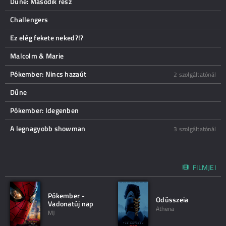
Dűne: Második rész
Challengers
Ez elég fekete neked?!?
Malcolm & Marie
Pókember: Nincs hazaút
2 szolgáltatónál
Dűne
Pókember: Idegenben
A legnagyobb showman
3 szolgáltatónál
FILMJEI
Pókember -
Odüsszeia
Vadonatúj nap
Athena
MJ