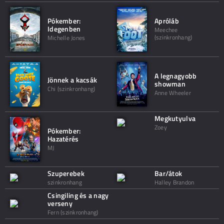
Pókember:
Apróláb
Idegenben
Meechee
(szinkronhang)
Michelle Jones
A legnagyobb
Jönnek a kacsák
showman
Chi (szinkronhang)
Anne Wheeler
Megkutyulva
Zoey
Pókember:
Hazatérés
MJ
Szuperebek
Bar/átok
szinkronhang
Halley Brandon
Csingiling és a nagy
verseny
Fern (szinkronhang)