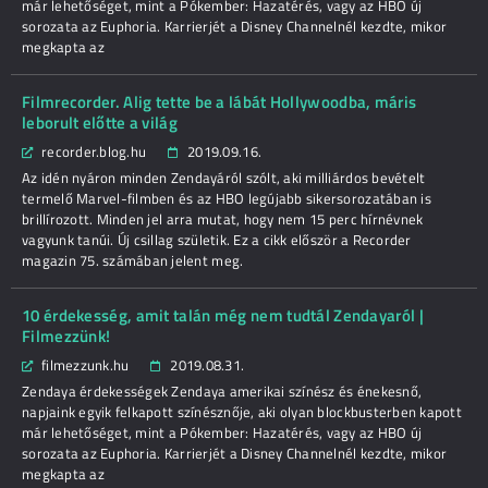
már lehetőséget, mint a Pókember: Hazatérés, vagy az HBO új
sorozata az Euphoria. Karrierjét a Disney Channelnél kezdte, mikor
megkapta az
Filmrecorder. Alig tette be a lábát Hollywoodba, máris
leborult előtte a világ
recorder.blog.hu
2019.09.16.
Az idén nyáron minden Zendayáról szólt, aki milliárdos bevételt
termelő Marvel-filmben és az HBO legújabb sikersorozatában is
brillírozott. Minden jel arra mutat, hogy nem 15 perc hírnévnek
vagyunk tanúi. Új csillag születik. Ez a cikk először a Recorder
magazin 75. számában jelent meg.
10 érdekesség, amit talán még nem tudtál Zendayaról |
Filmezzünk!
filmezzunk.hu
2019.08.31.
Zendaya érdekességek Zendaya amerikai színész és énekesnő,
napjaink egyik felkapott színésznője, aki olyan blockbusterben kapott
már lehetőséget, mint a Pókember: Hazatérés, vagy az HBO új
sorozata az Euphoria. Karrierjét a Disney Channelnél kezdte, mikor
megkapta az