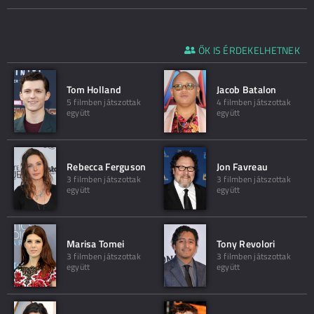
ŐK IS ÉRDEKELHETNEK
Tom Holland
Jacob Batalon
5 filmben játszottak
4 filmben játszottak
együtt
együtt
Rebecca Ferguson
Jon Favreau
3 filmben játszottak
3 filmben játszottak
együtt
együtt
Marisa Tomei
Tony Revolori
3 filmben játszottak
3 filmben játszottak
együtt
együtt