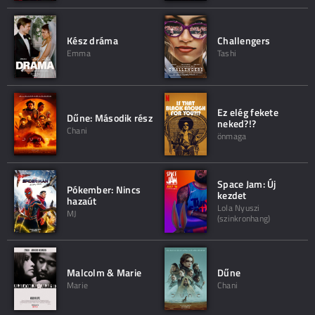
Kész dráma
Challengers
Emma
Tashi
Ez elég fekete
Dűne: Második rész
neked?!?
Chani
önmaga
Space Jam: Új
Pókember: Nincs
kezdet
hazaút
Lola Nyuszi
MJ
(szinkronhang)
Malcolm & Marie
Dűne
Marie
Chani