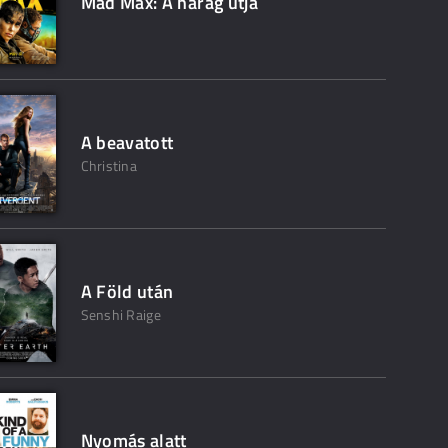
Mad Max: A harag útja
A beavatott
Christina
A Föld után
Senshi Raige
Nyomás alatt