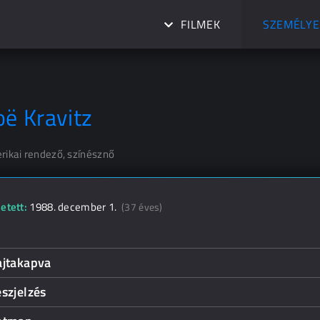
FILMEK
SZEMÉLYE
oë Kravitz
rikai rendező, színésznő
etett:
1988. december 1.
(37 éves)
ajtakapva
szjelzés