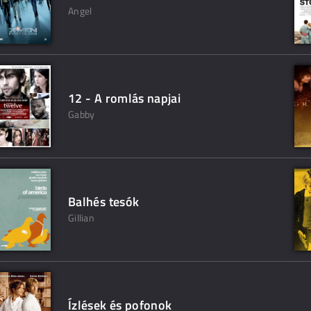
Angel
12 - A romlás napjai
Gabby
Balhés tesók
Gillian
Ízlések és pofonok