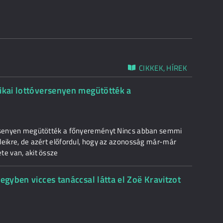
CIKKEK, HÍREK
tikai lottóversenyen megütötték a
versenyen megütötték a főnyereményt Nincs abban semmi
leikre, de azért előfordul, hogy az azonosság már-már
te van, akit össze
egyben vicces tanáccsal látta el Zoë Kravitzot