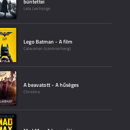
bűntettei
Leta Lestrange
Lego Batman - A film
Catwoman (szinkronhang)
A beavatott - A hűséges
Christina