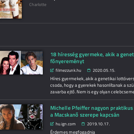
Charlotte
18 híresség gyermeke, akik a gene
főnyereményt
filmezzunk.hu
2020.05.15.
Híres gyermekek, akik a genetikai lottó
csoda, hogy a gyerekek hasonlítanak a szü
zavarba ejtő. Nem is egy olyan celebcseme
Michelle Pfeiffer nagyon praktikus 
a Macskanő szerepe kapcsán
hu.ign.com
2019.10.17.
Érdemes megfogadnia