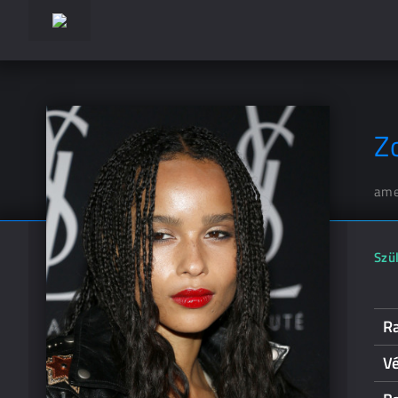
Z
ame
Szül
R
Vé