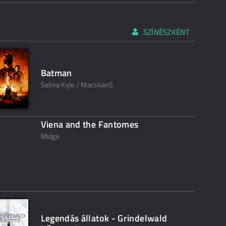
SZÍNÉSZKÉNT
Batman
Selina Kyle / Macskanő
Viena and the Fantomes
Midge
Legendás állatok - Grindelwald