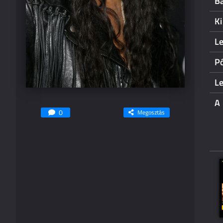
B
K
Le
P
Le
A 
0
Megosztás