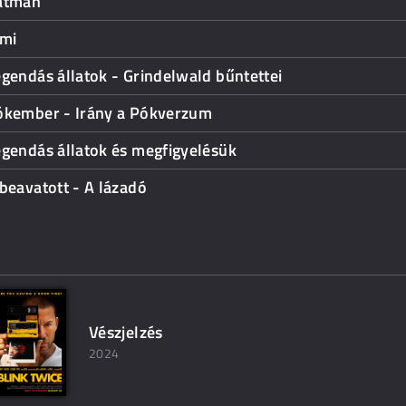
atman
imi
gendás állatok - Grindelwald bűntettei
ókember - Irány a Pókverzum
gendás állatok és megfigyelésük
beavatott - A lázadó
Vészjelzés
2024