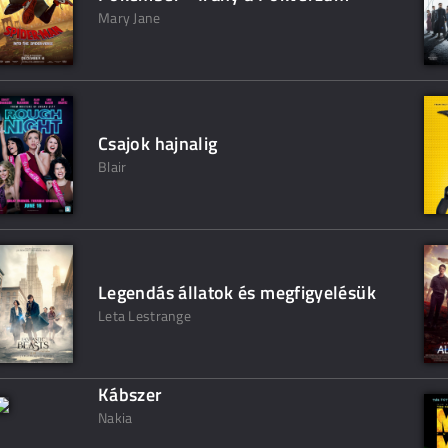
Mary Jane
Csajok hajnalig
Blair
Legendás állatok és megfigyelésük
Leta Lestrange
Kábszer
Nakia