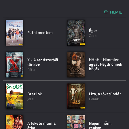
FILMJEI
Éger
Futni mentem
Zsolt
HHhH - Himmler
X - A rendszerből
agyát Heydrichnek
törölve
hívják
Péter
Brazilok
Liza, a rókatündér
Józsi
Henrik
A fekete múmia
Nejem, nőm,
átka
csajom