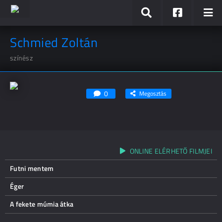
Schmied Zoltán
színész
0
Megosztás
ONLINE ELÉRHETŐ FILMJEI
Futni mentem
Éger
A fekete múmia átka