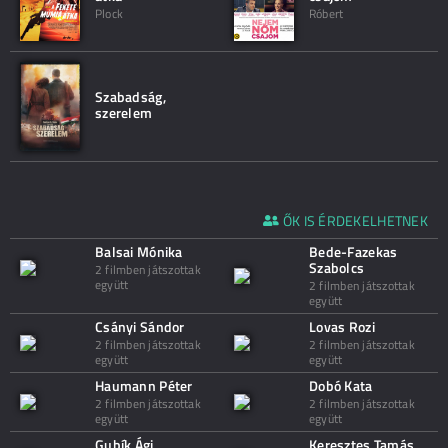
Plock
Róbert
Szabadság,
szerelem
ŐK IS ÉRDEKELHETNEK
Balsai Mónika
Bede-Fazekas
Szabolcs
2 filmben játszottak
együtt
2 filmben játszottak
együtt
Csányi Sándor
Lovas Rozi
2 filmben játszottak
2 filmben játszottak
együtt
együtt
Haumann Péter
Dobó Kata
2 filmben játszottak
2 filmben játszottak
együtt
együtt
Gubík Ági
Keresztes Tamás