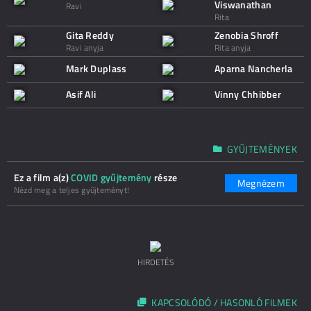
Viswanathan
Ravi
Rita
Gita Reddy
Zenobia Shroff
Ravi anyja
Rita anyja
Mark Duplass
Aparna Nancherla
Asif Ali
Vinny Chhibber
GYŰJTEMÉNYEK
Ez a film a(z)
COVID gyűjtemény
része
Megnézem
Nézd meg a teljes gyűjteményt!
HIRDETÉS
KAPCSOLÓDÓ / HASONLÓ FILMEK