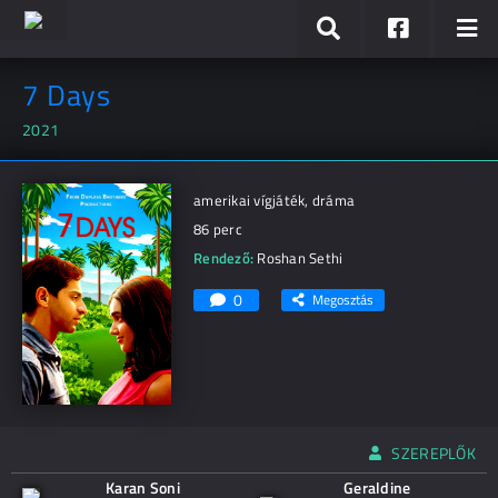
7 Days
2021
amerikai vígjáték, dráma
86 perc
Rendező:
Roshan Sethi
0
Megosztás
SZEREPLŐK
Karan Soni
Geraldine