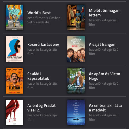
Mielőtt önmagam
World's Best
lettem
ezt a filmet is Roshan
hasonló kategóriájú
Sethi rendezte
film
Keserű karácsony
A saját hangom
hasonló kategóriájú
hasonló kategóriájú
film
film
Családi
Az apám és Victor
kapcsolatok
Hugo
hasonló kategóriájú
hasonló kategóriájú
film
film
Az ördög Pradát
Az ember, aki látta
visel 2.
a medvét
hasonló kategóriájú
hasonló kategóriájú
film
film