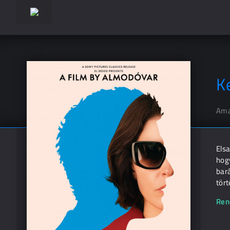
K
Ama
Elsa
hog
bará
tört
Ren