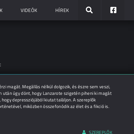
K
VIDEÓK
HÍREK
c
rzi magát. Megállás nélkül dolgozik, és észre sem veszi,
 után úgy dönt, hogy Lanzarote szigetén piheni ki magát
 hogy depressziójából kiutat találjon. A szereplők
ténetével, miközben összefonódik az élet és a fikció is.
SZEREPLŐK