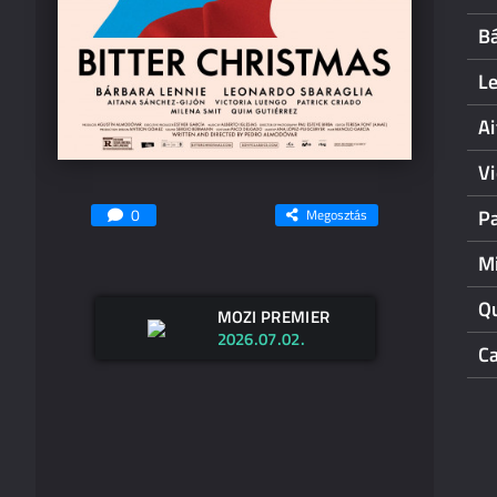
B
L
A
V
0
Pa
Megosztás
M
Q
MOZI PREMIER
2026.07.02.
C