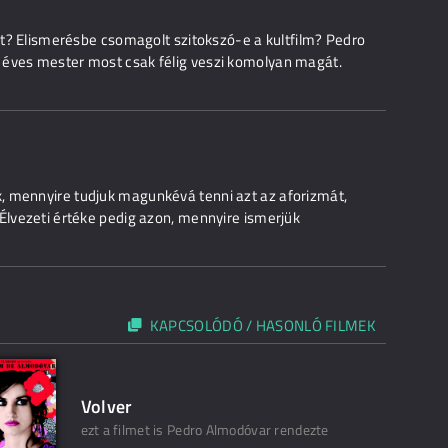
nit? Elismerésbe csomagolt szitokszó-e a kultfilm? Pedro
 éves mester most csak félig veszi komolyan magát.
, mennyire tudjuk magunkévá tenni azt az aforizmát,
 Élvezeti értéke pedig azon, mennyire ismerjük
KAPCSOLÓDÓ / HASONLÓ FILMEK
Volver
ezt a filmet is Pedro Almodóvar rendezte