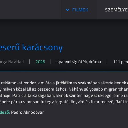
FILMEK
SZEMÉLYE
eserű karácsony
rga Navidad
2026
spanyol vígjáték, dráma
111 per
 reklámokat rendez, amióta a játékfilmes szakmában sikertelennek é
y milyen közel áll az összeomláshoz. Néhány súlyosabb migrénroham
tnője, Patricia társaságában, akinek szintén nagy szüksége lenne rá,
énete párhuzamosan fut egy forgatókönyvíró és filmrendező, Raúl tör
dező:
Pedro Almodóvar