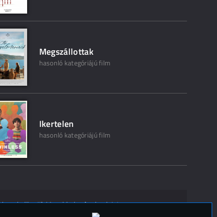
Megszállottak
hasonló kategóriájú film
Ikertelen
hasonló kategóriájú film
ak ne kelljen"? Mondd el másoknak is!