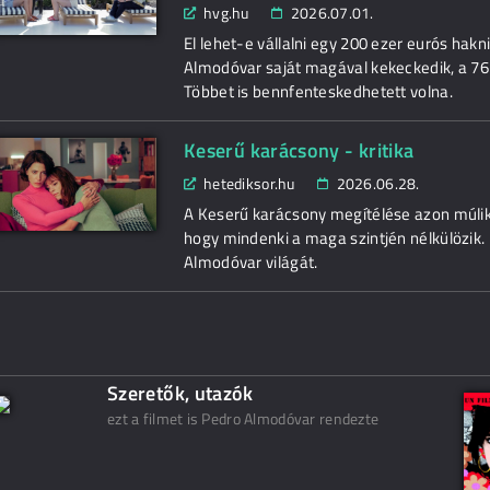
hvg.hu
2026.07.01.
El lehet-e vállalni egy 200 ezer eurós hak
Almodóvar saját magával kekeckedik, a 76
Többet is bennfenteskedhetett volna.
Keserű karácsony - kritika
hetediksor.hu
2026.06.28.
A Keserű karácsony megítélése azon múlik
hogy mindenki a maga szintjén nélkülözik.
Almodóvar világát.
Szeretők, utazók
ezt a filmet is Pedro Almodóvar rendezte