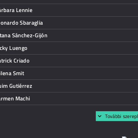
árbara Lennie
eonardo Sbaraglia
itana Sánchez-Gijón
icky Luengo
trick Criado
ilena Smit
uim Gutiérrez
armen Machi
További szerep