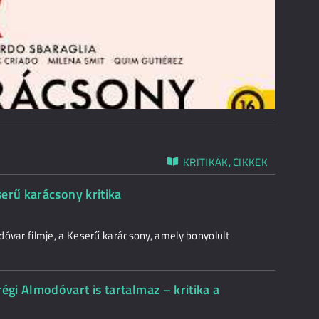
KRITIKÁK, CIKKEK
erű karácsony kritika
odóvar filmje, a Keserű karácsony, amely bonyolult
gi Almodóvart is tartalmaz – kritika a