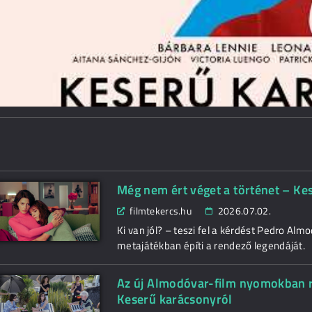
Még nem ért véget a történet – Kes
filmtekercs.hu
2026.07.02.
Ki van jól? – teszi fel a kérdést Pedro Alm
metajátékban építi a rendező legendáját.
Az új Almodóvar-film nyomokban ré
Keserű karácsonyról