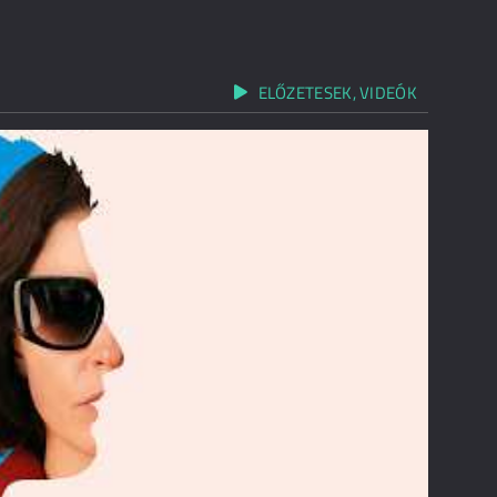
ELŐZETESEK, VIDEÓK