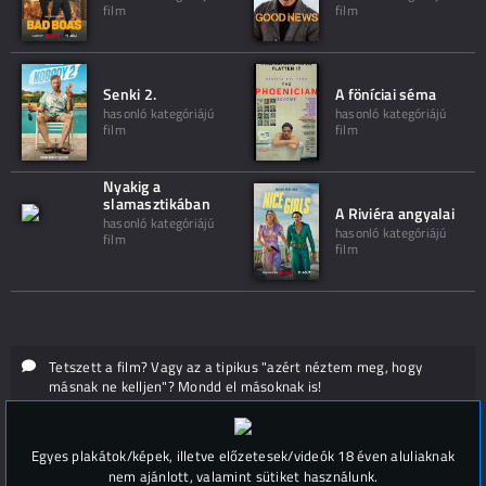
film
film
Senki 2.
A föníciai séma
hasonló kategóriájú
hasonló kategóriájú
film
film
Nyakig a
slamasztikában
A Riviéra angyalai
hasonló kategóriájú
hasonló kategóriájú
film
film
Tetszett a film? Vagy az a tipikus "azért néztem meg, hogy
másnak ne kelljen"? Mondd el másoknak is!
Hozzászólások (
0
)
Egyes plakátok/képek, illetve előzetesek/videók 18 éven aluliaknak
nem ajánlott, valamint sütiket használunk.