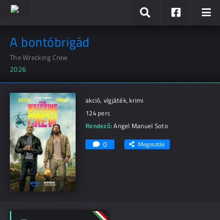
A bontóbrigád
The Wrecking Crew
2026
akció, vígjáték, krimi
124 perc
Rendező:
Angel Manuel Soto
0
Megosztás