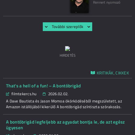
Rennert nyomozó
További szereplők
HIRDETÉS
KRITIKÁK, CIKKEK
That's a hell of a fun! – A bontóbrigád
filmtekercs.hu
2026.02.02.
A Dave Bautista és Jason Momoa ökörködéséből megszületett, az
Amazon istállójából kikerülő A bontóbrigád színtiszta szórakozás.
A bontóbrigád legfeljebb az agyadat bontja le, de azt egész
ügyesen