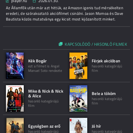
player.hu
2026.01.30.
Az Államfők után már azt hittük, az Amazon igenis tud mérsékelten
eredeti, de szórakoztató akciófilmet csinálni. Jason Momoa és Dave
Bautista közös mutatványa egy kicsit most kijózanított minket.
KAPCSOLÓDÓ / HASONLÓ FILMEK
Kék Bogár
Férjek akcióban
ezt a filmet is Angel
hasonló kategóriájú
Manuel Soto rendezte
film
Mike & Nick & Nick
Bele a tököm
& Alice
hasonló kategóriájú
hasonló kategóriájú
film
film
Egységben az erő
Jó hír
hasonló kategóriájú
hasonló kategóriájú