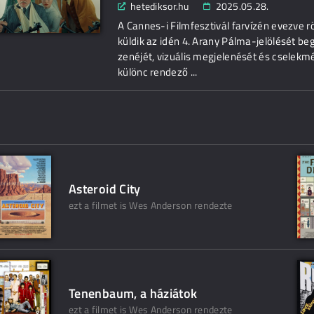
hetediksor.hu
2025.05.28.
A Cannes-i Filmfesztivál farvízén evezve 
küldik az idén 4. Arany Pálma-jelölését be
zenéjét, vizuális megjelenését és cselekmé
különc rendező ...
Asteroid City
ezt a filmet is Wes Anderson rendezte
Tenenbaum, a háziátok
ezt a filmet is Wes Anderson rendezte