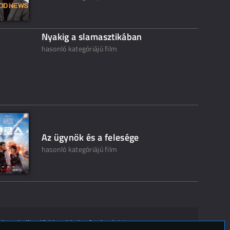
Nyakig a slamasztikában
hasonló kategóriájú film
Az ügynök és a felesége
hasonló kategóriájú film
ak ne kelljen"? Mondd el másoknak is!