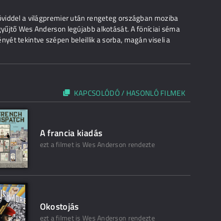
röviddel a világpremier után rengeteg országban moziba
gyűjtő Wes Anderson legújabb alkotását. A föníciai séma
nyét tekintve szépen beleillik a sorba, magán viseli a
KAPCSOLÓDÓ / HASONLÓ FILMEK
A francia kiadás
ezt a filmet is Wes Anderson rendezte
Okostojás
ezt a filmet is Wes Anderson rendezte