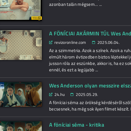
azonban talán mégsem… ...
A FÖNÍCIAI AKÁRMIN TÚL Wes Ande
revizoronline.com
2025.06.04.
Az a szimmetria. Azok a színek. Azok a ru
elmúlt három évtizedben biztos léptekkel j
jusson róla az eszünkbe, akkor is, ha ez s
ennél, és ezt a legújabb ...
Wes Anderson olyan messzire elszál
24.hu
2025.05.29.
A föníciai séma az örökség kérdéséről sz
becsesnek, ha még sok ilyen filmet készít. K
A föníciai séma - kritika