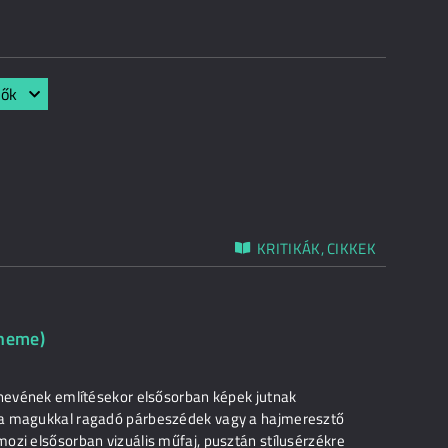
lők
KRITIKÁK, CIKKEK
cheme)
 nevének említésekor elsősorban képek jutnak
 a magukkal ragadó párbeszédek vagy a hajmeresztő
ozi elsősorban vizuális műfaj, pusztán stílusérzékre