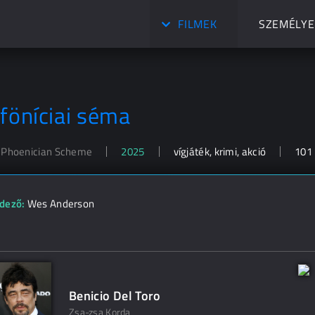
FILMEK
SZEMÉLYE
 föníciai séma
 Phoenician Scheme
2025
vígjáték, krimi, akció
101 
dező:
Wes Anderson
Benicio Del Toro
Zsa-zsa Korda