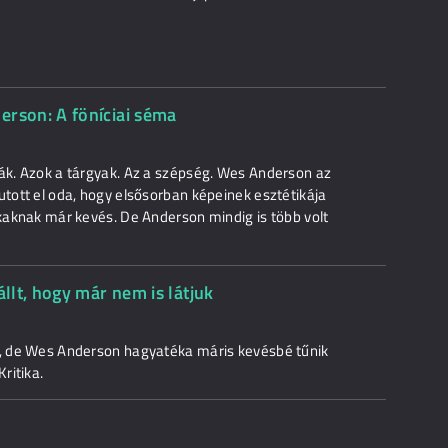
rson: A föníciai séma
hák. Azok a tárgyak. Az a szépség. Wes Anderson az
utott el oda, hogy elsősorban képeinek esztétikája
okaknak már kevés. De Anderson mindig is több volt
lt, hogy már nem is látjuk
ól, de Wes Anderson hagyatéka máris kevésbé tűnik
ritika.