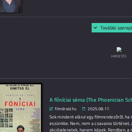
További szerep
HIRDETÉS
A főníciai séma (The Phoenician S
filmdroid.hu
2025.08.17.
Sok mindent elárul egy filmrendezőről, ha
eszünkbe. Nem, nem a csavaros történet,
akciójelenetek, hanem képek. Rendben, a m