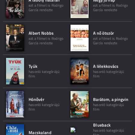
ezt a filmet is Rodrigo
ezt a filmet is Rodrigo
García rendezte
García rendezte
Albert Nobbs
A nő ötször
ezt a filmet is Rodrigo
ezt a filmet is Rodrigo
García rendezte
García rendezte
Tyúk
A lélekkovács
hasonló kategóriájú
hasonló kategóriájú
film
film
Hónővér
Barátom, a pingvin
hasonló kategóriájú
hasonló kategóriájú
film
film
Blueback
hasonló kategóriájú
Macskaland
film