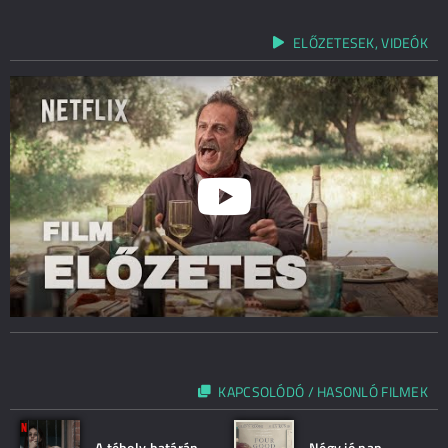
ELŐZETESEK, VIDEÓK
KAPCSOLÓDÓ / HASONLÓ FILMEK
A téboly határán
Négy jó nap