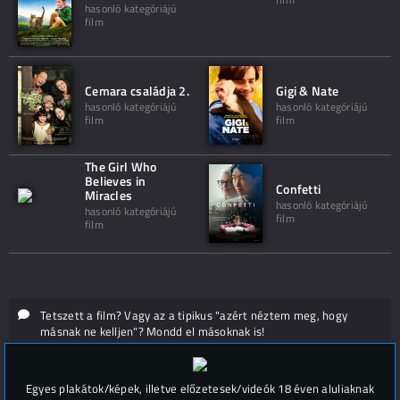
hasonló kategóriájú
film
Cemara családja 2.
Gigi & Nate
hasonló kategóriájú
hasonló kategóriájú
film
film
The Girl Who
Believes in
Confetti
Miracles
hasonló kategóriájú
hasonló kategóriájú
film
film
Tetszett a film? Vagy az a tipikus "azért néztem meg, hogy
másnak ne kelljen"? Mondd el másoknak is!
Hozzászólások (
0
)
Egyes plakátok/képek, illetve előzetesek/videók 18 éven aluliaknak