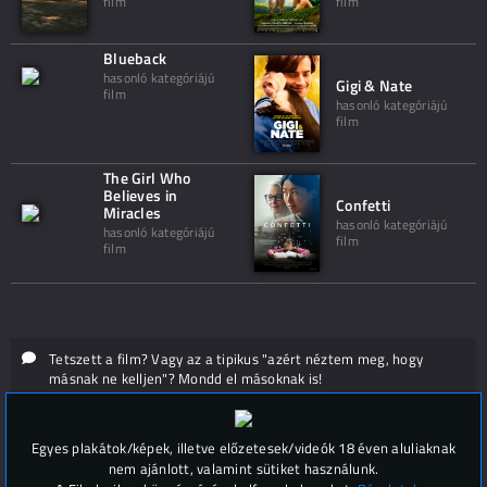
film
film
Blueback
hasonló kategóriájú
Gigi & Nate
film
hasonló kategóriájú
film
The Girl Who
Believes in
Confetti
Miracles
hasonló kategóriájú
hasonló kategóriájú
film
film
Tetszett a film? Vagy az a tipikus "azért néztem meg, hogy
másnak ne kelljen"? Mondd el másoknak is!
Hozzászólások (
0
)
Egyes plakátok/képek, illetve előzetesek/videók 18 éven aluliaknak
nem ajánlott, valamint sütiket használunk.