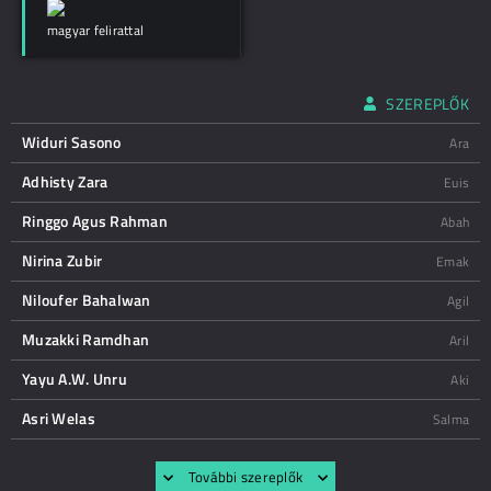
magyar felirattal
SZEREPLŐK
Widuri Sasono
Ara
Adhisty Zara
Euis
Ringgo Agus Rahman
Abah
Nirina Zubir
Emak
Niloufer Bahalwan
Agil
Muzakki Ramdhan
Aril
Yayu A.W. Unru
Aki
Asri Welas
Salma
További szereplők