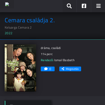
Cemara családja 2.
Keluarga Cemara 2
2022
dráma, családi
114 perc
Rendező:
Ismail Basbeth
0
Megosztás