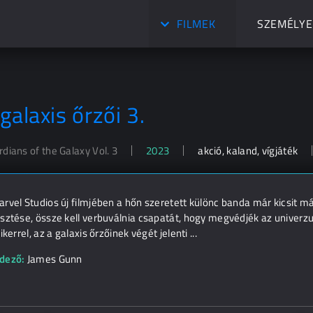
FILMEK
SZEMÉLYE
galaxis őrzői 3.
dians of the Galaxy Vol. 3
2023
akció, kaland, vígjáték
rvel Studios új filmjében a hőn szeretett különc banda már kicsit m
sztése, össze kell verbuválnia csapatát, hogy megvédjék az univerz
sikerrel, az a galaxis őrzőinek végét jelenti ...
dező:
James Gunn