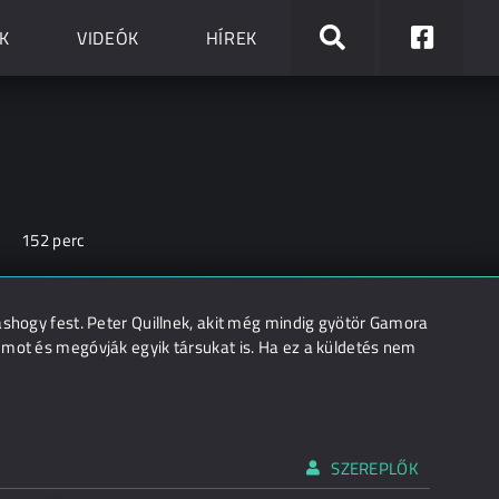
K
VIDEÓK
HÍREK
152 perc
áshogy fest. Peter Quillnek, akit még mindig gyötör Gamora
umot és megóvják egyik társukat is. Ha ez a küldetés nem
SZEREPLŐK