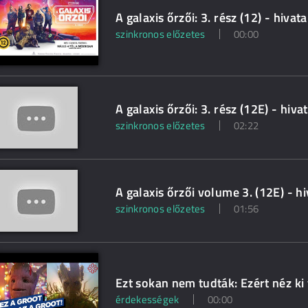
A galaxis őrzői: 3. rész (12) - hivat
szinkronos előzetes
00:00
A galaxis őrzői: 3. rész (12E) - hiv
szinkronos előzetes
02:22
A galaxis őrzői volume 3. (12E) - h
szinkronos előzetes
01:56
Ezt sokan nem tudták: Ezért néz ki
érdekességek
00:00