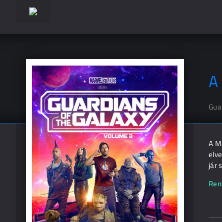
A 
Guar
A Ma
elve
jár 
Ren