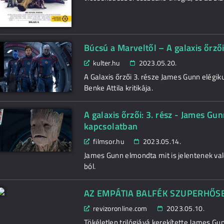
Búcsú a Marveltől – A galaxis őrzői:
kulter.hu
2023.05.20.
A Galaxis őrzői 3. része James Gunn elégik
Benke Attila kritikája.
A galaxis őrzői: 3. rész - James Gu
kapcsolatban
filmsor.hu
2023.05.14.
James Gunn elmondta mit is jelentenek való
ból.
AZ EMPÁTIA BALFÉK SZUPERHŐSEI A 
revizoronline.com
2023.05.10.
Tökéletlen trilógiává kerekítette James G