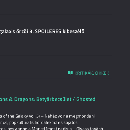
galaxis őrzői 3. SPOILERES kibeszélő
KRITIKÁK, CIKKEK
geons & Dragons: Betyárbecsület / Ghosted
ns of the Galaxy vol. 3) – Nehéz volna megmondani,
önös, popkulturális hordalékból és sajátos
iztos, hogy anno a Marvel (most pedig a… Olvass tovább