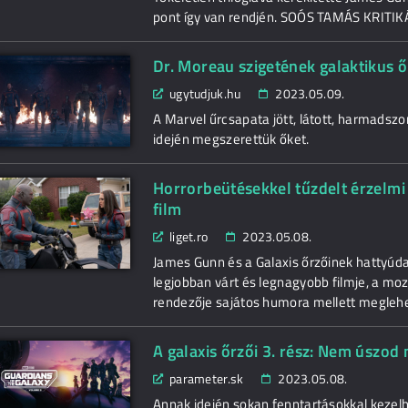
pont így van rendjén. SOÓS TAMÁS KRITIK
Dr. Moreau szigetének galaktikus ő
ugytudjuk.hu
2023.05.09.
A Marvel űrcsapata jött, látott, harmadszo
idején megszerettük őket.
Horrorbeütésekkel tűzdelt érzelmi 
film
liget.ro
2023.05.08.
James Gunn és a Galaxis őrzőinek hattyúda
legjobban várt és legnagyobb filmje, a mo
rendezője sajátos humora mellett meglehet
A galaxis őrzői 3. rész: Nem úszod
parameter.sk
2023.05.08.
Annak idején sokan fenntartásokkal kezelhe