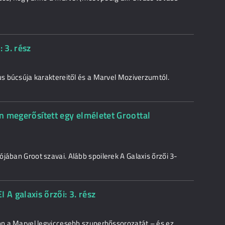
 3. rész
us búcsúja karaktereitől és a Marvel Moziverzumtól.
nn megerősített egy elméletet Groottal
jában Groot szavai. Alább spoilerek A Galaxis őrzői 3-
galaxis őrzői: 3. rész
unn a Marvel legviccesebb szuperhőssorozatát – és ez