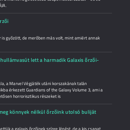
ÁJA.
rzői
r is győzött, de merőben más volt, mint amiért annak
hullámvasút lett a harmadik Galaxis őrzői-
la, a Marvel Végjáték utáni korszakának talán
zikba érkezett Guardians of the Galaxy Volume 3, ami a
ősen horrorisztikus részeket is
 meg könnyek nélkül őrzőink utolsó buliját
ttük a galaxis őrzőinek színre lépést, de a kis csapat