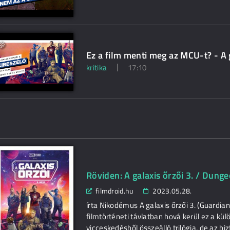
Ez a film menti meg az MCU-t? - A 
kritika
17:10
Röviden: A galaxis őrzői 3. / Dun
filmdroid.hu
2023.05.28.
írta Nikodémus A galaxis őrzői 3. (Guardia
filmtörténeti távlatban hová kerül ez a kül
vicceskedésből összeálló trilógia, de az b