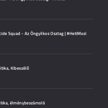
cide Squad - Az Öngyilkos Osztag | #HetiMozi
itika, Kibeszélő
ritika, élménybeszámoló