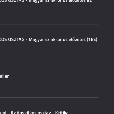
OS OSZTAG - Magyar szinkronos előzetes #2
S OSZTAG - Magyar szinkronos előzetes (16E)
ailer
d - Az öngyilkos osztag - Kritika