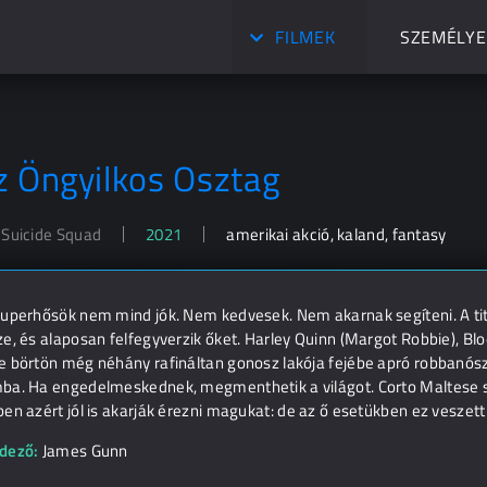
FILMEK
SZEMÉLYE
z Öngyilkos Osztag
 Suicide Squad
2021
amerikai akció, kaland, fantasy
zuperhősök nem mind jók. Nem kedvesek. Nem akarnak segíteni. A ti
e, és alaposan felfegyverzik őket. Harley Quinn (Margot Robbie), Blo
e börtön még néhány rafináltan gonosz lakója fejébe apró robbanó
ba. Ha engedelmeskednek, megmenthetik a világot. Corto Maltese szig
en azért jól is akarják érezni magukat: de az ő esetükben ez veszett 
dező:
James Gunn