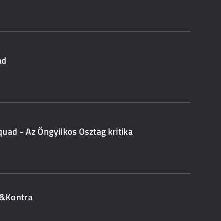
ad
uad - Az Öngyilkos Osztag kritika
RO&Kontra