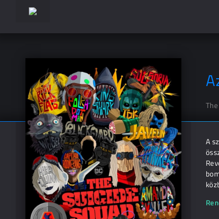
A
The
A s
össz
Rev
bom
közb
Ren