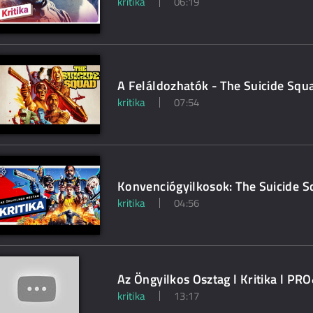
kritika
06:19
A Feláldozhatók - The Suicide Squ
kritika
07:54
Konvenciógyilkosok: The Suicide Sq
kritika
04:56
Az Öngyilkos Osztag l Kritika l P
kritika
13:17