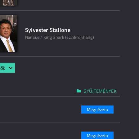
Sylvester Stallone
Nanaue / King Shark (szinkronhang)
lők
GYŰJTEMÉNYEK
Megnézem
Megnézem