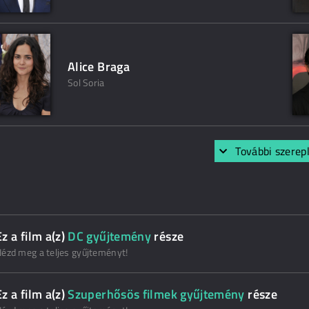
Alice Braga
Sol Soria
További szerep
Ez a film a(z)
DC gyűjtemény
része
ézd meg a teljes gyűjteményt!
Ez a film a(z)
Szuperhősös filmek gyűjtemény
része