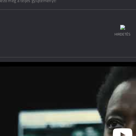
ézd meg a teljes gyűjteményt!
HIRDETÉS