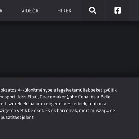
K
VIDEÓK
HÍREK
tokzatos X-különítménybe a legelvetemültebbeket gyűjtik
odsport (Idris Elba), Peacemaker (John Cena) és a Belle
szert szerelnek: ha nem engedelmeskednek, robban a
etén vetik be őket. És ők harcolnak, mert muszáj ... de
pusztítást jelent.