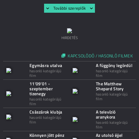
További szereplők
HIRDETÉS
KAPCSOLÓDÓ / HASONLÓ FILMEK
Egymásra utalva
A függöny legördül
hasonló kategóriájú
hasonló kategóriájú
film
film
11'09'01 -
The Matthew
szeptember
Shepard Story
tizenegy
hasonló kategóriájú
film
hasonló kategóriájú
film
Császárok klubja
A televízió
aranykora
hasonló kategóriájú
film
hasonló kategóriájú
film
Könnyen jött pénz
Az utolsó éjjel