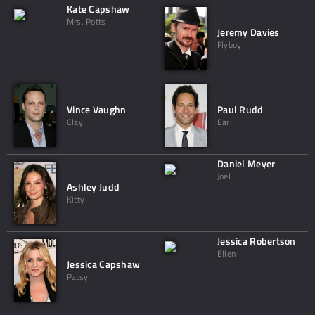
Kate Capshaw
Mrs. Potts
Jeremy Davies
Flyboy
Vince Vaughn
Paul Rudd
Clay
Earl
Daniel Meyer
Joel
Ashley Judd
Kitty
Jessica Robertson
Ellen
Jessica Capshaw
Patsy