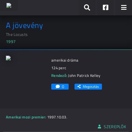
A jövevény
The Locusts
1997
amerikai dráma
124 perc
Rendező:
John Patrick Kelley
0
Megosztás
Amerikai mozi premier:
1997.10.03.
SZEREPLŐK