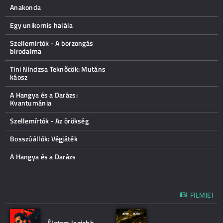
Anakonda
Egy unikornis halála
Szellemirtók - A borzongás
birodalma
Tini Nindzsa Teknőcök: Mutáns
káosz
A Hangya és a Darázs:
Kvantumánia
Szellemírtók - Az örökség
Bosszúállók: Végjáték
A Hangya és a Darázs
FILMJEI
Életem legjobb