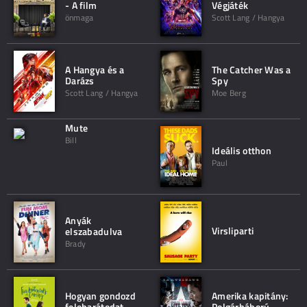
- A film
Végjáték
önmaga
Scott Lang / Hangya
A Hangya és a
The Catcher Was a
Darázs
Spy
Scott Lang / Hangya
Moe Berg
Mute
Bill
Ideális otthon
Paul
Anyák
Virsliparti
elszabadulva
Brady
Hogyan gondozd
Amerika kapitány:
felebarátodat
Polgárháború