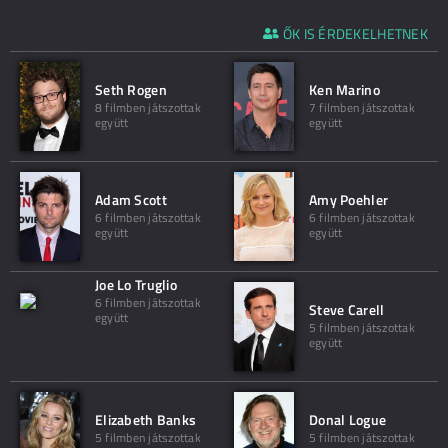
ŐK IS ÉRDEKELHETNEK
Seth Rogen
Ken Marino
8 filmben játszottak
7 filmben játszottak
együtt
együtt
Adam Scott
Amy Poehler
6 filmben játszottak
6 filmben játszottak
együtt
együtt
Joe Lo Truglio
6 filmben játszottak
Steve Carell
együtt
5 filmben játszottak
együtt
Elizabeth Banks
Donal Logue
5 filmben játszottak
5 filmben játszottak