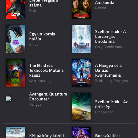
Anakonda
száma
Ronald
Rick
Szellemirtók - A
Egy unikornis
borzongás
halála
birodalma
Elliot
Gary Grooberson
Tini Nindzsa
A Hangya és a
Teknőcök: Mutáns
Darázs:
káosz
Kvantumánia
szinkronhang
Scott Lang / Hangya
Avengers: Quantum
Encounter
Szellemírtók - Az
Hangya
örökség
Grooberson
Két páfrány között
Bosszúállók: