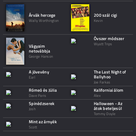
Árvák hercege
200 szál cigi
Wally Worthington
Kevin
Óvszer módszer
Wyatt Trips
Vágyaim
netovábbja
George Hanson
A jövevény
The Last Night of
Ballyhoo
Earl
Joe Farkas
Rómeó és Júlia
Kaliforniai álom
Dave Paris
Alex
Spinédzserek
Halloween - Az
átok beteljesül
Josh
Tommy Doyle
Mint az árnyék
Scott