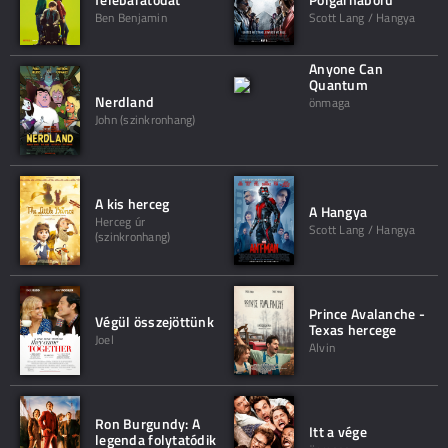
Ben Benjamin
Scott Lang / Hangya
Anyone Can
Quantum
Nerdland
önmaga
John (szinkronhang)
A kis herceg
A Hangya
Herceg úr
Scott Lang / Hangya
(szinkronhang)
Prince Avalanche -
Végül összejöttünk
Texas hercege
Joel
Alvin
Ron Burgundy: A
Itt a vége
legenda folytatódik