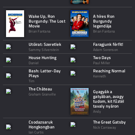
Wake Up, Ron
A híres Ron
Burgundy: The Lost
Burgundy
Movie
legendája
Brian Fantana
Brian Fantana
Utóirat: Szeretlek
Faragjunk férfit!
Sammy Silverstein
Adam Sorenson
House Hunting
Two Days
Daniel
Paul Miller
Bash: Latter-Day
Reaching Normal
Plays
Kenneth
Tim
The Château
Gyagyák a
Graham Granville
gatyában, avagy
tudom, kit fűztél
tavaly nyáron
Andy
Csodazsaruk
The Great Gatsby
Hongkongban
Nick Carraway
Ian Curtis