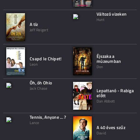
Változó vizeken
Hunt
A tíz
Jeff Reigert
Éjszaka a
Csapd le Chipet!
múzeumban
Leon
Don
Óh, óh Ohio
Jack Chase
Lepattanó - Rabiga
előtt
Dan Abbott
Tennis, Anyone ... ?
Lance
A 40 éves szűz
David