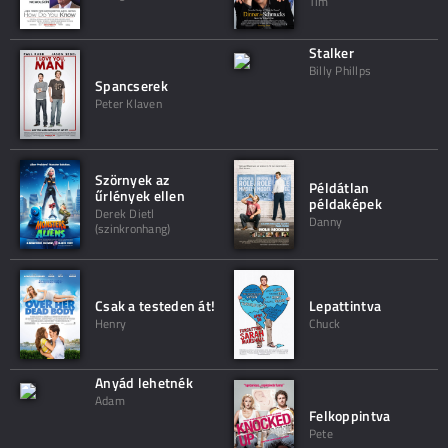
Tim
Stalker
Billy Phillps
Spancserek
Peter Klaven
Szörnyek az
Példátlan
űrlények ellen
példaképek
Derek Dietl
Danny
(szinkronhang)
Csak a testeden át!
Lepattintva
Henry
Chuck
Anyád lehetnék
Adam
Felkoppintva
Pete