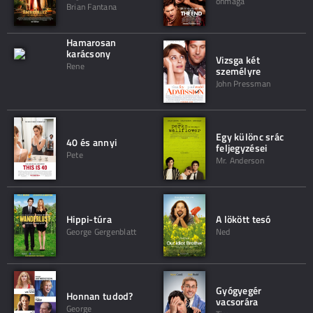
önmaga
Brian Fantana
Hamarosan
karácsony
Vizsga két
Rene
személyre
John Pressman
Egy különc srác
40 és annyi
feljegyzései
Pete
Mr. Anderson
Hippi-túra
A lökött tesó
George Gergenblatt
Ned
Gyógyegér
Honnan tudod?
vacsorára
George