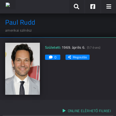
Paul Rudd
amerikai színész
Született:
1969. április 6.
(57 éves)
0
Megosztás
ONLINE ELÉRHETŐ FILMJEI