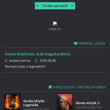
További szereplők
HIRDETÉS
KRITIKÁK, CIKKEK
Karate kölyök kvíz, tedd magad próbára!
widescreen.hu
2025.05.28.
Mennyit tudsz a legendáról?
KAPCSOLÓDÓ / HASONLÓ FILMEK
Karate kölyök:
Karate kölyök 3.
Legendák
hasonló témájú film
hasonló témájú film