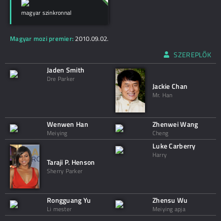
magyar szinkronnal
Magyar mozi premier:
2010.09.02.
SZEREPLŐK
Jaden Smith
Dre Parker
Jackie Chan
Mr. Han
Wenwen Han
Zhenwei Wang
Meiying
Cheng
Luke Carberry
Harry
Taraji P. Henson
Sherry Parker
Rongguang Yu
Zhensu Wu
Li mester
Meiying apja