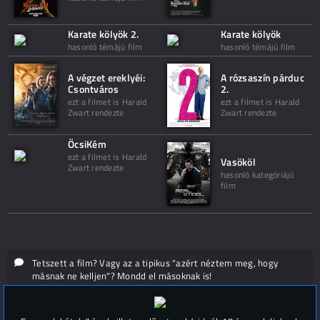
Karate kölyök 2.
Karate kölyök
hasonló témájú film
hasonló témájú film
A végzet ereklyéi:
A rózsaszín párduc
Csontváros
2.
ezt a filmet is Harald
ezt a filmet is Harald
Zwart rendezte
Zwart rendezte
ÖcsiKém
ezt a filmet is Harald
Vasököl
Zwart rendezte
hasonló kategóriájú
film
Tetszett a film? Vagy az a tipikus "azért néztem meg, hogy
másnak ne kelljen"? Mondd el másoknak is!
Hozzászólások (
0
)