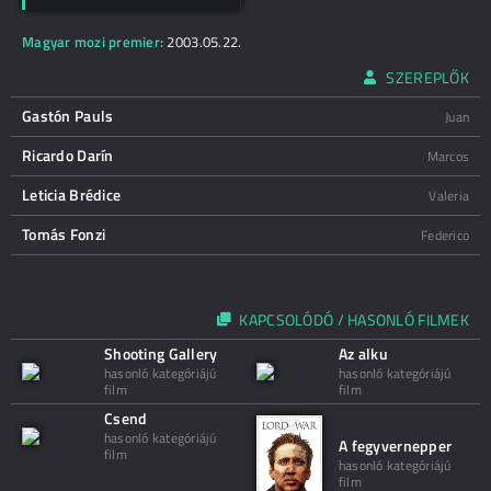
Magyar mozi premier:
2003.05.22.
SZEREPLŐK
Gastón Pauls
Juan
Ricardo Darín
Marcos
Leticia Brédice
Valeria
Tomás Fonzi
Federico
KAPCSOLÓDÓ / HASONLÓ FILMEK
Shooting Gallery
Az alku
hasonló kategóriájú
hasonló kategóriájú
film
film
Csend
hasonló kategóriájú
A fegyvernepper
film
hasonló kategóriájú
film