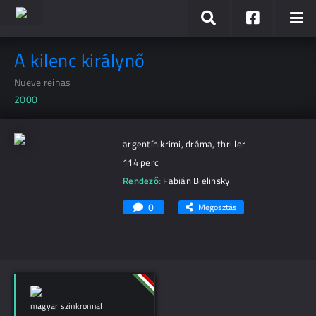
A kilenc királynő
Nueve reinas
2000
argentín krimi, dráma, thriller
114 perc
Rendező:
Fabián Bielinsky
0
Megosztás
magyar szinkronnal