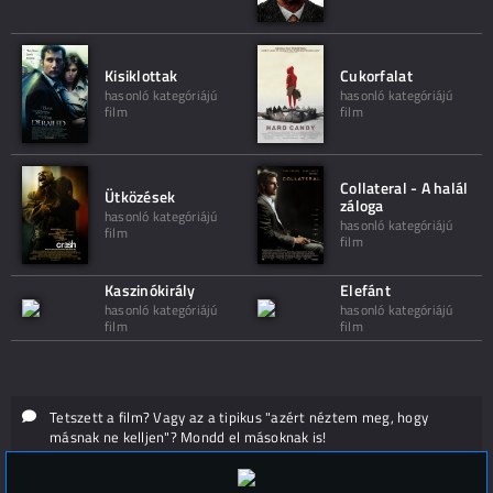
Kisiklottak
Cukorfalat
hasonló kategóriájú
hasonló kategóriájú
film
film
Collateral - A halál
Ütközések
záloga
hasonló kategóriájú
hasonló kategóriájú
film
film
Kaszinókirály
Elefánt
hasonló kategóriájú
hasonló kategóriájú
film
film
Tetszett a film? Vagy az a tipikus "azért néztem meg, hogy
másnak ne kelljen"? Mondd el másoknak is!
Hozzászólások (
0
)