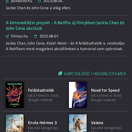
puliwood.hu
2023.08.04.
Jackie Chan és John Cena a világ ellen.
A kimenekítési projekt - A Netflix új filmjében Jackie Chan és
John Cena akciózik
filmsor.hu
2023.08.01.
Jackie Chan, John Cena, Közel-Kelet - és A feláldozhatók 4. rendezője.
A Netflixen most megjelent akciófilmben a humorral sem spórolnak.
KAPCSOLÓDÓ / HASONLÓ FILMEK
Feláldozh4tók
Need for Speed
ezt a filmet is Scott
ezt a filmet is Scott
Waugh rendezte
Waugh rendezte
Enola Holmes 3
Vaiana
hasonló kategóriájú
hasonló kategóriájú