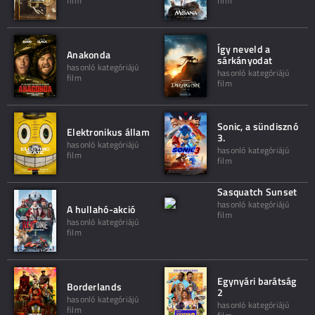
film
film
Így neveld a
Anakonda
sárkányodat
hasonló kategóriájú
hasonló kategóriájú
film
film
Sonic, a sündisznó
Elektronikus állam
3.
hasonló kategóriájú
hasonló kategóriájú
film
film
Sasquatch Sunset
hasonló kategóriájú
A hullahó-akció
film
hasonló kategóriájú
film
Egynyári barátság
Borderlands
2
hasonló kategóriájú
hasonló kategóriájú
film