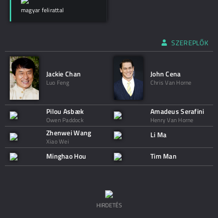
magyar felirattal
SZEREPLŐK
Jackie Chan
John Cena
Luo Feng
Chris Van Horne
Pilou Asbæk
Amadeus Serafini
Owen Paddock
Henry Van Horne
Zhenwei Wang
Li Ma
Xiao Wei
Minghao Hou
Tim Man
HIRDETÉS